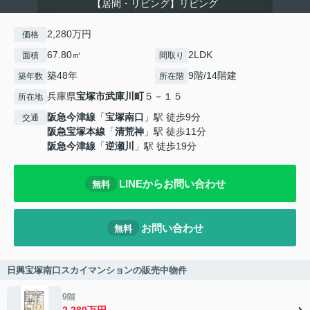
【居間・リビング】リビング
2,280万円
価格
67.80㎡
2LDK
面積
間取り
築48年
9階/14階建
築年数
所在階
兵庫県
宝塚市
武庫川町
５－１５
所在地
阪急今津線
「
宝塚南口
」駅 徒歩9分
交通
阪急宝塚本線
「
清荒神
」駅 徒歩11分
阪急今津線
「
逆瀬川
」駅 徒歩19分
LINEからお問い合わせ
無料
お問い合わせ
無料
日興宝塚南口スカイマンションの販売中物件
9階
2,280万円