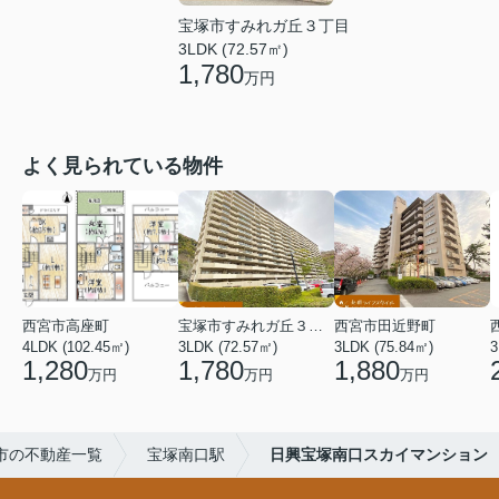
宝塚市すみれガ丘３丁目
3LDK (72.57㎡)
1,780
万円
よく見られている物件
西宮市高座町
宝塚市すみれガ丘３丁目
西宮市田近野町
4LDK (102.45㎡)
3LDK (72.57㎡)
3LDK (75.84㎡)
3
1,280
1,780
1,880
万円
万円
万円
市の不動産一覧
宝塚南口駅
日興宝塚南口スカイマンション