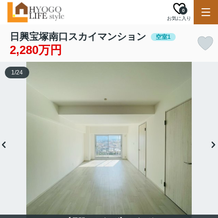
0
お気に入り
日興宝塚南口スカイマンション
空室1
2,280万円
1
/
24