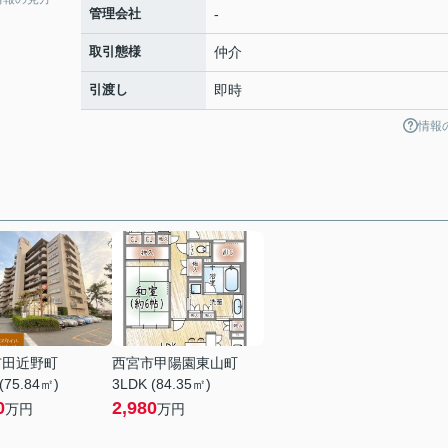
管理会社
-
取引態様
仲介
引渡し
即時
情報
市田近野町
西宮市甲陽園東山町
(75.84㎡)
3LDK (84.35㎡)
0
2,980
万円
万円