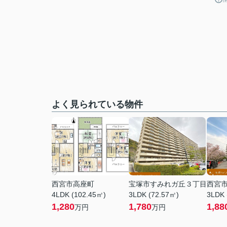
よく見られている物件
西宮市高座町
宝塚市すみれガ丘３丁目
西宮
4LDK (102.45㎡)
3LDK (72.57㎡)
3LDK 
1,280
1,780
1,88
万円
万円