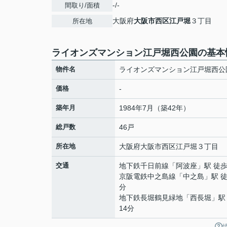
-/-
間取り/面積
大阪府
大阪市西区
江戸堀
３丁目
所在地
ライオンズマンション江戸堀西公園の基本
物件名
ライオンズマンション江戸堀西公
価格
-
築年月
1984年7月（築42年）
総戸数
46戸
所在地
大阪府
大阪市西区
江戸堀
３丁目
交通
地下鉄千日前線
「
阿波座
」駅 徒歩
京阪電鉄中之島線
「
中之島
」駅 徒
分
地下鉄長堀鶴見緑地
「
西長堀
」駅
14分