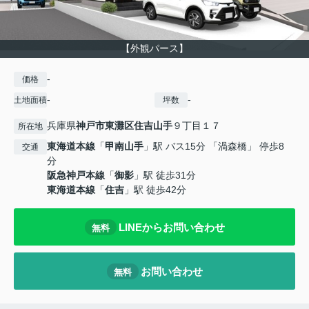
【外観パース】
-
価格
-
-
土地面積
坪数
兵庫県
神戸市東灘区
住吉山手
９丁目１７
所在地
東海道本線
「
甲南山手
」駅 バス15分 「渦森橋」 停歩8
交通
分
阪急神戸本線
「
御影
」駅 徒歩31分
東海道本線
「
住吉
」駅 徒歩42分
LINEからお問い合わせ
無料
お問い合わせ
無料