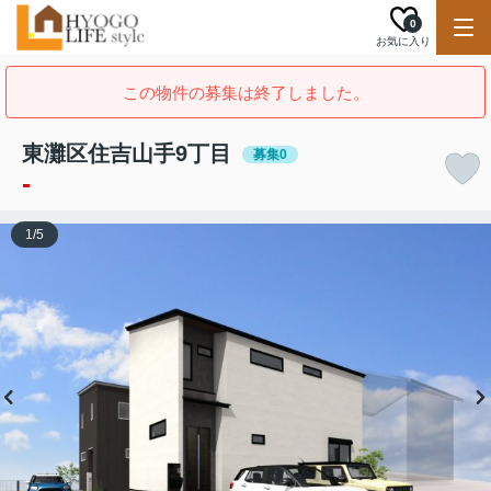
0
お気に入り
この物件の募集は終了しました。
東灘区住吉山手9丁目
募集0
-
1
/
5