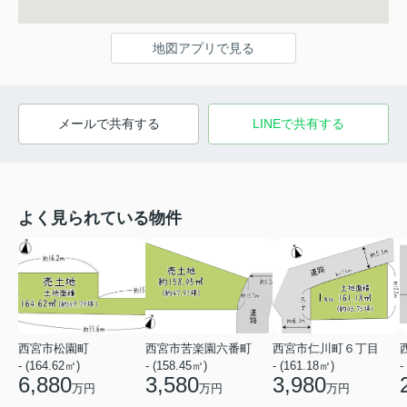
地図アプリで見る
メールで共有する
LINEで共有する
よく見られている物件
西宮市松園町
西宮市苦楽園六番町
西宮市仁川町６丁目
- (164.62㎡)
- (158.45㎡)
- (161.18㎡)
-
6,880
3,580
3,980
万円
万円
万円