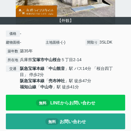
【外観】
-
価格
-
-(-)
3SLDK
建物面積
土地面積
間取り
築35年
築年数
兵庫県
宝塚市
中山桜台
５丁目2-14
所在地
阪急宝塚本線
「
中山観音
」駅 バス14分 「桜台四丁
交通
目」 停歩2分
阪急宝塚本線
「
売布神社
」駅 徒歩47分
福知山線
「
中山寺
」駅 徒歩41分
LINEからお問い合わせ
無料
お問い合わせ
無料