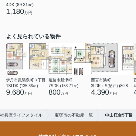
4DK (89.31㎡)
1,180
万円
よく見られている物件
伊丹市昆陽泉町３丁目
姫路市船津町
西宮市浜町
1SLDK (135.36㎡)
7SDK (153.71㎡)
3LDK＋S(納戸) (80.84㎡)
4
9,680
800
4,390
万円
万円
万円
社兵庫ライフスタイル
宝塚市の不動産一覧
中山桜台5丁目