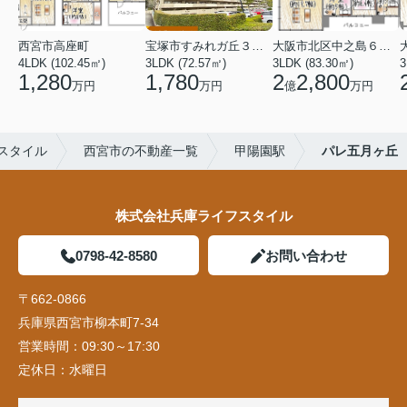
西宮市高座町
宝塚市すみれガ丘３丁目
大阪市北区中之島６丁目
4LDK (102.45㎡)
3LDK (72.57㎡)
3LDK (83.30㎡)
3
1,280
1,780
2
2,800
万円
万円
億
万円
スタイル
西宮市の不動産一覧
甲陽園駅
パレ五月ヶ丘
株式会社兵庫ライフスタイル
0798-42-8580
お問い合わせ
〒662-0866
兵庫県西宮市柳本町7-34
営業時間：
09:30～17:30
定休日：
水曜日