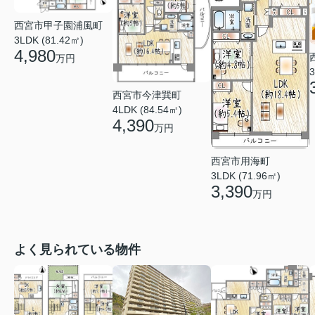
西宮市甲子園浦風町
3LDK (81.42㎡)
4,980
万円
3
西宮市今津巽町
4LDK (84.54㎡)
4,390
万円
西宮市用海町
3LDK (71.96㎡)
3,390
万円
よく見られている物件