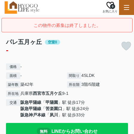
0
お気に入り
この物件の募集は終了しました。
パレ五月ヶ丘
空室0
-
-
価格
-
4SLDK
面積
間取り
築42年
3階/5階建
築年数
所在階
兵庫県
西宮市
五月ケ丘
9-1
所在地
阪急甲陽線
「
甲陽園
」駅 徒歩17分
交通
阪急甲陽線
「
苦楽園口
」駅 徒歩24分
阪急神戸本線
「
夙川
」駅 徒歩33分
LINEからお問い合わせ
無料