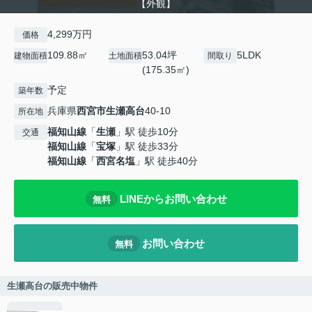
【外観】
4,299万円
価格
109.88㎡
53.04坪
5LDK
建物面積
土地面積
間取り
(175.35㎡)
予定
築年数
兵庫県
西宮市
生瀬高台
40-10
所在地
福知山線
「
生瀬
」駅 徒歩10分
交通
福知山線
「
宝塚
」駅 徒歩33分
福知山線
「
西宮名塩
」駅 徒歩40分
LINEからお問い合わせ
無料
お問い合わせ
無料
生瀬高台の販売中物件