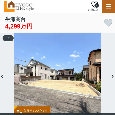
0
お気に入り
生瀬高台
4,299万円
1
/
3