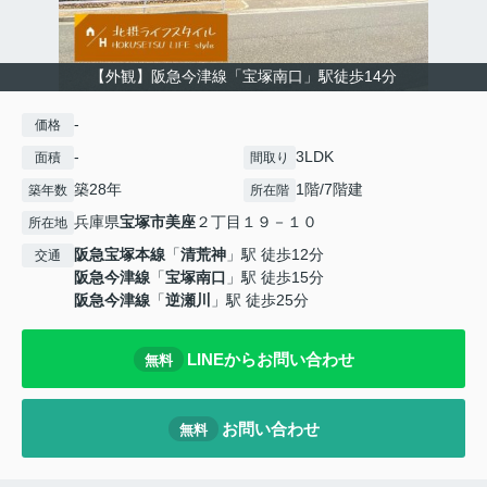
【外観】阪急今津線「宝塚南口」駅徒歩14分
-
価格
-
3LDK
面積
間取り
築28年
1階/7階建
築年数
所在階
兵庫県
宝塚市
美座
２丁目１９－１０
所在地
阪急宝塚本線
「
清荒神
」駅 徒歩12分
交通
阪急今津線
「
宝塚南口
」駅 徒歩15分
阪急今津線
「
逆瀬川
」駅 徒歩25分
LINEからお問い合わせ
無料
お問い合わせ
無料