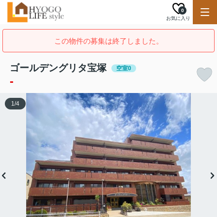
0
お気に入り
この物件の募集は終了しました。
ゴールデングリタ宝塚
空室0
-
1
/
4