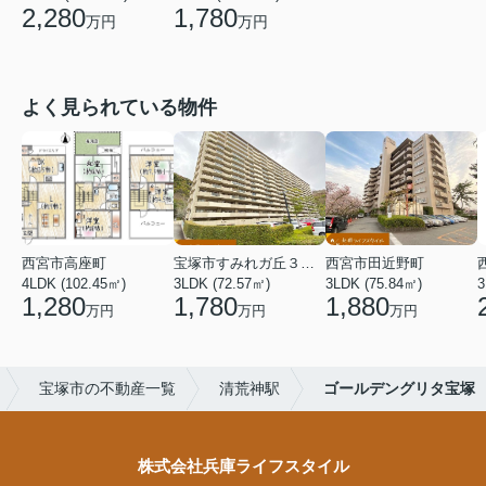
2,280
1,780
万円
万円
よく見られている物件
西宮市高座町
宝塚市すみれガ丘３丁目
西宮市田近野町
4LDK (102.45㎡)
3LDK (72.57㎡)
3LDK (75.84㎡)
3
1,280
1,780
1,880
万円
万円
万円
宝塚市の不動産一覧
清荒神駅
ゴールデングリタ宝塚
株式会社兵庫ライフスタイル