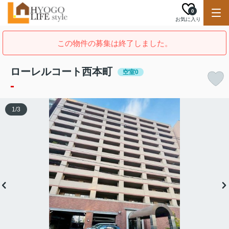
0
お気に入り
この物件の募集は終了しました。
ローレルコート西本町
空室0
-
1
/
3