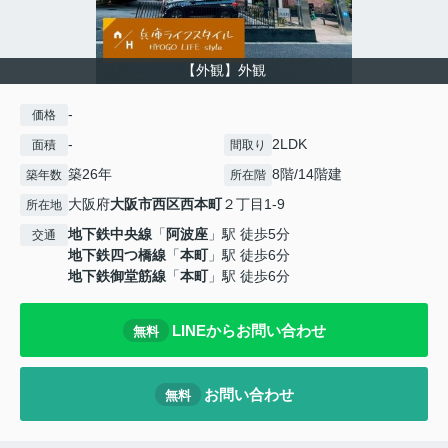
【外観】外観
-
価格
-
2LDK
面積
間取り
築26年
8階/14階建
築年数
所在階
大阪府
大阪市西区
西本町
２丁目1-9
所在地
地下鉄中央線
「
阿波座
」駅 徒歩5分
交通
地下鉄四つ橋線
「
本町
」駅 徒歩6分
地下鉄御堂筋線
「
本町
」駅 徒歩6分
LINEからお問い合わせ
無料
お問い合わせ
無料