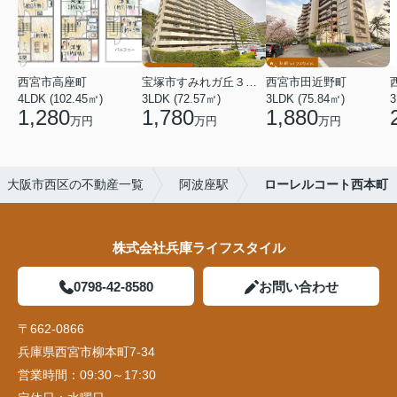
西宮市高座町
宝塚市すみれガ丘３丁目
西宮市田近野町
4LDK (102.45㎡)
3LDK (72.57㎡)
3LDK (75.84㎡)
3
1,280
1,780
1,880
万円
万円
万円
大阪市西区の不動産一覧
阿波座駅
ローレルコート西本町
株式会社兵庫ライフスタイル
0798-42-8580
お問い合わせ
〒662-0866
兵庫県西宮市柳本町7-34
営業時間：
09:30～17:30