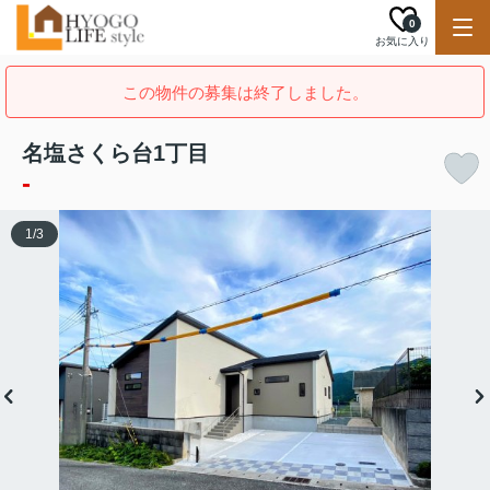
0
お気に入り
この物件の募集は終了しました。
名塩さくら台1丁目
-
1
/
3