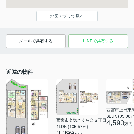
地図アプリで見る
メールで共有する
LINEで共有する
近隣の物件
西宮市上田東
3LDK (99.98㎡
西宮市名塩さくら台３丁目
4,590
万円
4LDK (105.57㎡)
3,399