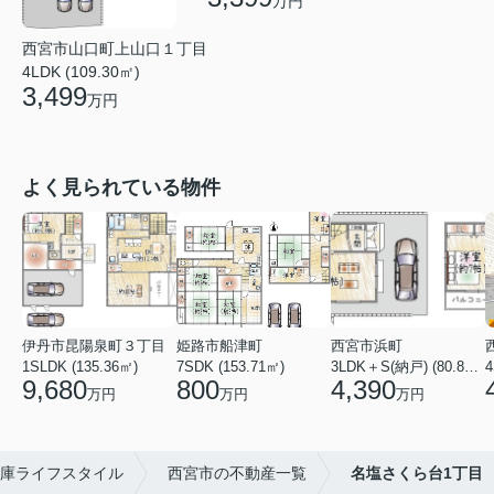
万円
西宮市山口町上山口１丁目
4LDK (109.30㎡)
3,499
万円
よく見られている物件
伊丹市昆陽泉町３丁目
姫路市船津町
西宮市浜町
1SLDK (135.36㎡)
7SDK (153.71㎡)
3LDK＋S(納戸) (80.84㎡)
4
9,680
800
4,390
万円
万円
万円
庫ライフスタイル
西宮市の不動産一覧
名塩さくら台1丁目