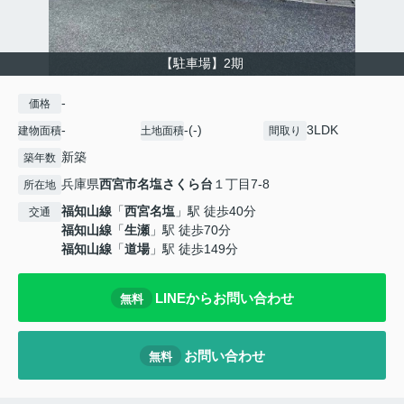
【駐車場】2期
-
価格
-
-(-)
3LDK
建物面積
土地面積
間取り
新築
築年数
兵庫県
西宮市
名塩さくら台
１丁目7-8
所在地
福知山線
「
西宮名塩
」駅 徒歩40分
交通
福知山線
「
生瀬
」駅 徒歩70分
福知山線
「
道場
」駅 徒歩149分
LINEからお問い合わせ
無料
お問い合わせ
無料