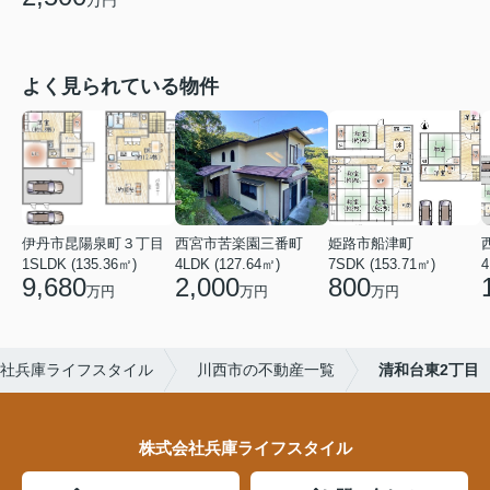
よく見られている物件
伊丹市昆陽泉町３丁目
西宮市苦楽園三番町
姫路市船津町
1SLDK (135.36㎡)
4LDK (127.64㎡)
7SDK (153.71㎡)
4
9,680
2,000
800
万円
万円
万円
社兵庫ライフスタイル
川西市の不動産一覧
清和台東2丁目
株式会社兵庫ライフスタイル