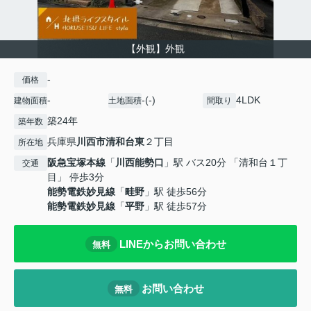
【外観】外観
-
価格
-
-(-)
4LDK
建物面積
土地面積
間取り
築24年
築年数
兵庫県
川西市
清和台東
２丁目
所在地
阪急宝塚本線
「
川西能勢口
」駅 バス20分 「清和台１丁
交通
目」 停歩3分
能勢電鉄妙見線
「
畦野
」駅 徒歩56分
能勢電鉄妙見線
「
平野
」駅 徒歩57分
LINEからお問い合わせ
無料
お問い合わせ
無料