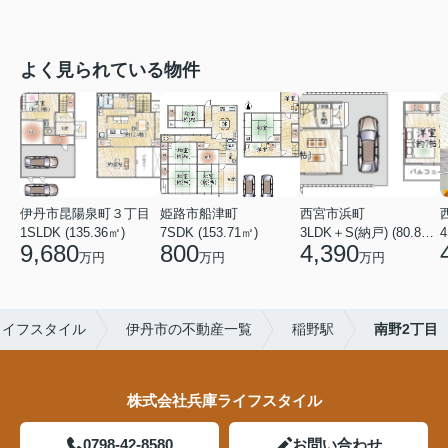
よく見られている物件
伊丹市昆陽泉町３丁目
姫路市船津町
西宮市浜町
1SLDK (135.36㎡)
7SDK (153.71㎡)
3LDK＋S(納戸) (80.84㎡)
4
9,680
800
4,390
万円
万円
万円
ライフスタイル
伊丹市の不動産一覧
稲野駅
南野2丁目
株式会社兵庫ライフスタイル
0798-42-8580
お問い合わせ