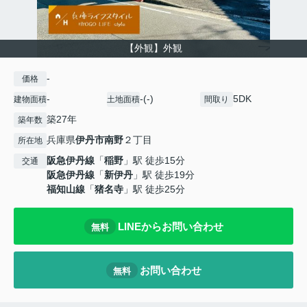
【外観】外観
-
価格
-
-(-)
5DK
建物面積
土地面積
間取り
築27年
築年数
兵庫県
伊丹市
南野
２丁目
所在地
阪急伊丹線
「
稲野
」駅 徒歩15分
交通
阪急伊丹線
「
新伊丹
」駅 徒歩19分
福知山線
「
猪名寺
」駅 徒歩25分
LINEからお問い合わせ
無料
お問い合わせ
無料