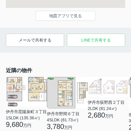
地図アプリで見る
メールで共有する
LINEで共有する
近隣の物件
伊丹市荻野西２丁目
2LDK (81.24㎡)
伊丹市昆陽泉町３丁目
2,680
伊丹市野間６丁目
万円
1SLDK (135.36㎡)
4SLDK (81.73㎡)
3
9,680
3,780
万円
万円