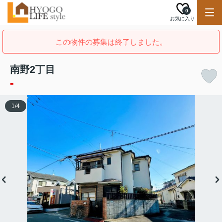
0
お気に入り
この物件の募集は終了しました。
南野2丁目
-
1
/
4