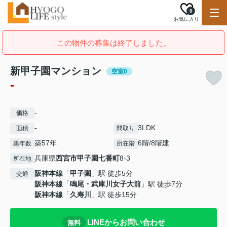
0
お気に入り
この物件の募集は終了しました。
新甲子園マンション
空室0
-
-
価格
-
3LDK
面積
間取り
築57年
6階/8階建
築年数
所在階
兵庫県
西宮市
甲子園七番町
8-3
所在地
阪神本線
「
甲子園
」駅 徒歩5分
交通
阪神本線
「
鳴尾・武庫川女子大前
」駅 徒歩7分
阪神本線
「
久寿川
」駅 徒歩15分
LINEからお問い合わせ
無料