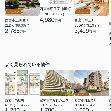
西宮市甲子園浦風町
3LDK (81.42㎡)
4,980
西宮市上田西町
西宮市和上町
万円
2LDK (68.03㎡)
3LDK (73.19㎡)
2,788
3,499
万円
万円
4
よく見られている物件
西宮市高座町
宝塚市すみれガ丘３丁目
西宮市田近野町
4LDK (102.45㎡)
3LDK (72.57㎡)
3LDK (75.84㎡)
3
1,280
1,780
1,880