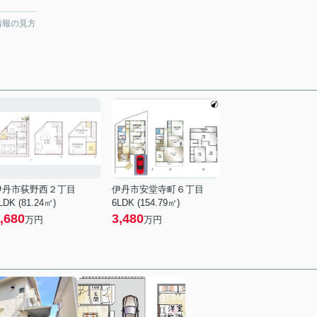
情報の見方
伊丹市荻野西２丁目
伊丹市安堂寺町６丁目
LDK (81.24㎡)
6LDK (154.79㎡)
,680
3,480
万円
万円