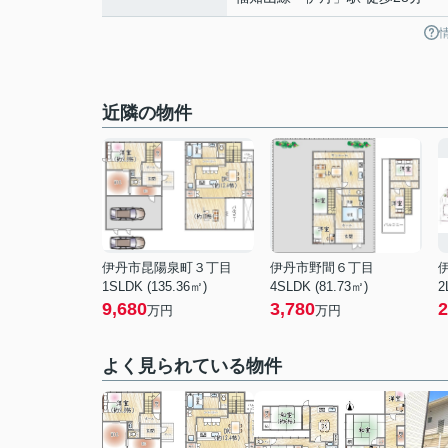
近隣の物件
伊丹市昆陽泉町３丁目
伊丹市野間６丁目
1SLDK (135.36㎡)
4SLDK (81.73㎡)
2
9,680
3,780
2
万円
万円
よく見られている物件