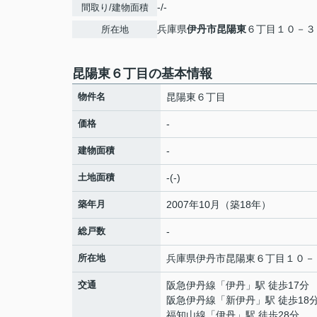
-/-
間取り/建物面積
兵庫県
伊丹市
昆陽東
６丁目１０－３
所在地
昆陽東６丁目の基本情報
物件名
昆陽東６丁目
価格
-
建物面積
-
土地面積
-(-)
築年月
2007年10月（築18年）
総戸数
-
所在地
兵庫県
伊丹市
昆陽東
６丁目１０－
交通
阪急伊丹線
「
伊丹
」駅 徒歩17分
阪急伊丹線
「
新伊丹
」駅 徒歩18
福知山線
「
伊丹
」駅 徒歩28分