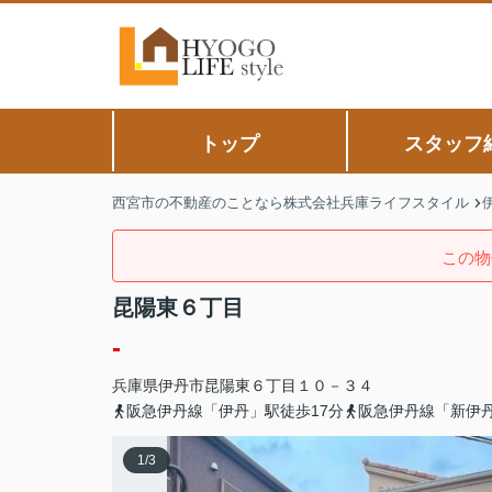
トップ
スタッフ
西宮市の不動産のことなら株式会社兵庫ライフスタイル
この物
昆陽東６丁目
-
兵庫県
伊丹市
昆陽東
６丁目１０－３４
阪急伊丹線「伊丹」駅徒歩17分
阪急伊丹線「新伊丹
1
/
3