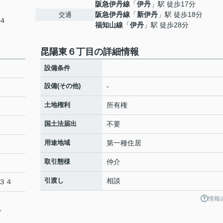
阪急伊丹線
「
伊丹
」駅 徒歩17分
阪急伊丹線
「
新伊丹
」駅 徒歩18分
交通
４
福知山線
「
伊丹
」駅 徒歩28分
昆陽東６丁目の詳細情報
設備条件
設備(その他)
-
土地権利
所有権
国土法届出
不要
用途地域
第一種住居
取引態様
仲介
引渡し
相談
３４
情報
分