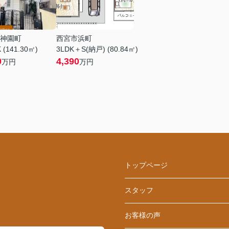
神園町
西宮市浜町
 (141.30㎡)
3LDK＋S(納戸) (80.84㎡)
0
4,390
万円
万円
トップページ
スタッフ
お客様の声