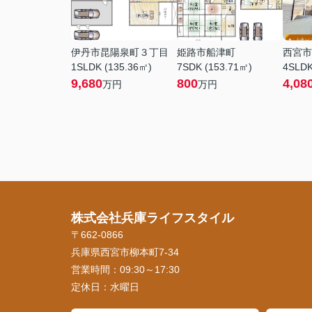
伊丹市昆陽泉町３丁目
姫路市船津町
西宮市
1SLDK (135.36㎡)
7SDK (153.71㎡)
4SLDK
9,680
800
4,08
万円
万円
株式会社兵庫ライフスタイル
〒662-0866
兵庫県西宮市柳本町7-34
営業時間：
09:30～17:30
定休日：
水曜日