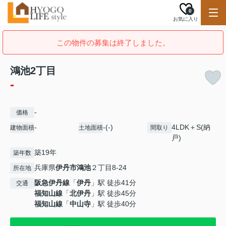
0
お気に入り
この物件の募集は終了しました。
鴻池2丁目
-
-
価格
-
-(-)
4LDK＋S(納
建物面積
土地面積
間取り
戸)
築19年
築年数
兵庫県
伊丹市
鴻池
２丁目8-24
所在地
阪急伊丹線
「
伊丹
」駅 徒歩41分
交通
福知山線
「
北伊丹
」駅 徒歩45分
福知山線
「
中山寺
」駅 徒歩40分