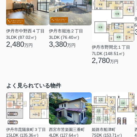
6
伊丹市中野西４丁目
伊丹市堀池２丁目
3LDK (87.02㎡)
3LDK (76.40㎡)
2,480
3,380
万円
万円
伊丹市野間北１丁目
7LDK (148.51㎡)
2,780
万円
よく見られている物件
伊丹市昆陽泉町３丁目
西宮市苦楽園三番町
姫路市船津町
1SLDK (135.36㎡)
4LDK (127.64㎡)
7SDK (153.71㎡)
4