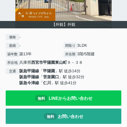
【外観】外観
-
価格
-
3LDK
面積
間取り
築13年
3階/5階建
築年数
所在階
兵庫県
西宮市
甲陽園東山町
９－３８
所在地
阪急甲陽線
「
甲陽園
」駅 徒歩14分
交通
阪急甲陽線
「
苦楽園口
」駅 徒歩32分
阪急今津線
「
仁川
」駅 徒歩41分
LINEからお問い合わせ
無料
お問い合わせ
無料