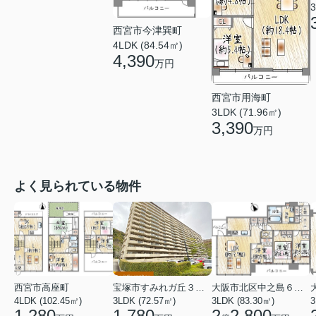
3
西宮市今津巽町
4LDK (84.54㎡)
4,390
万円
西宮市用海町
3LDK (71.96㎡)
3,390
万円
よく見られている物件
西宮市高座町
宝塚市すみれガ丘３丁目
大阪市北区中之島６丁目
4LDK (102.45㎡)
3LDK (72.57㎡)
3LDK (83.30㎡)
3
1,280
1,780
2
2,800