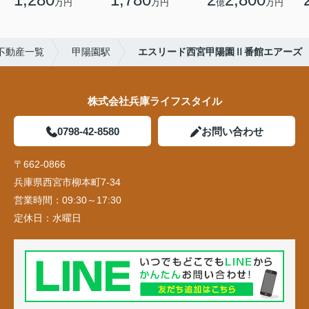
万円
万円
億
万円
不動産一覧
甲陽園駅
エスリード西宮甲陽園Ⅱ番館エアーズ
株式会社兵庫ライフスタイル
0798-42-8580
お問い合わせ
〒662-0866
兵庫県西宮市柳本町7-34
営業時間：
09:30～17:30
定休日：
水曜日