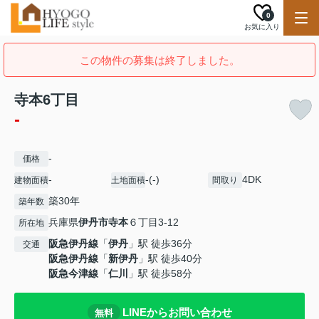
0
お気に入り
この物件の募集は終了しました。
寺本6丁目
-
-
価格
-
-(-)
4DK
建物面積
土地面積
間取り
築30年
築年数
兵庫県
伊丹市
寺本
６丁目3-12
所在地
阪急伊丹線
「
伊丹
」駅 徒歩36分
交通
阪急伊丹線
「
新伊丹
」駅 徒歩40分
阪急今津線
「
仁川
」駅 徒歩58分
LINEからお問い合わせ
無料