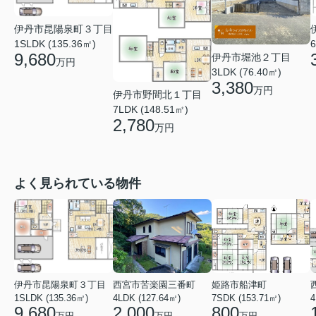
伊丹市昆陽泉町３丁目
6
1SLDK (135.36㎡)
9,680
伊丹市堀池２丁目
万円
3LDK (76.40㎡)
3,380
万円
伊丹市野間北１丁目
7LDK (148.51㎡)
2,780
万円
よく見られている物件
伊丹市昆陽泉町３丁目
西宮市苦楽園三番町
姫路市船津町
1SLDK (135.36㎡)
4LDK (127.64㎡)
7SDK (153.71㎡)
4
9,680
2,000
800
万円
万円
万円