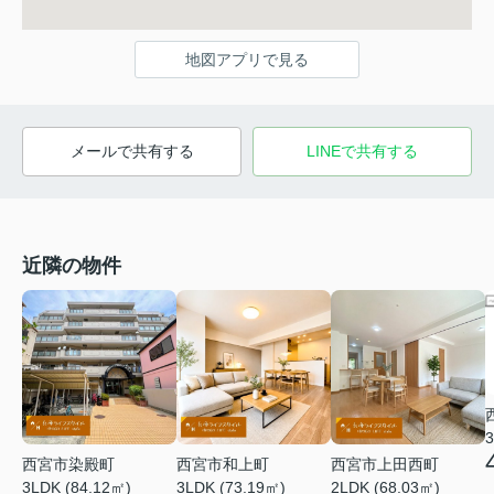
地図アプリで見る
メールで共有する
LINEで共有する
近隣の物件
3
西宮市染殿町
西宮市和上町
西宮市上田西町
3LDK (84.12㎡)
3LDK (73.19㎡)
2LDK (68.03㎡)