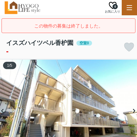
0
お気に入り
この物件の募集は終了しました。
イスズハイツベル香枦園
空室0
-
1
/
5