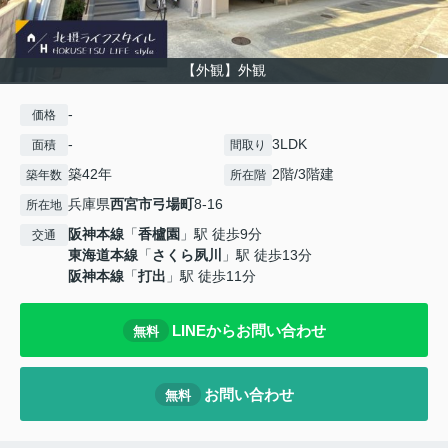
【外観】外観
-
価格
-
3LDK
面積
間取り
築42年
2階/3階建
築年数
所在階
兵庫県
西宮市
弓場町
8-16
所在地
阪神本線
「
香櫨園
」駅 徒歩9分
交通
東海道本線
「
さくら夙川
」駅 徒歩13分
阪神本線
「
打出
」駅 徒歩11分
LINEからお問い合わせ
無料
お問い合わせ
無料