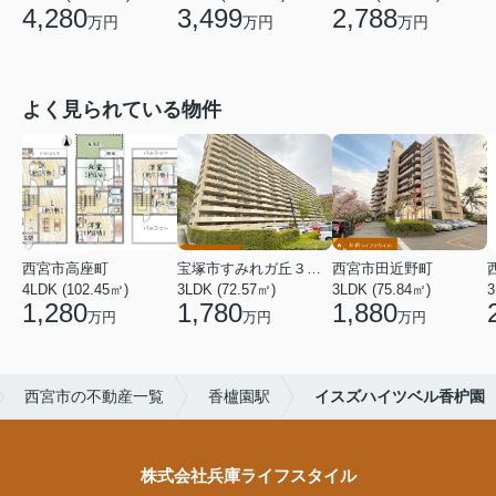
4,280
3,499
2,788
万円
万円
万円
よく見られている物件
西宮市高座町
宝塚市すみれガ丘３丁目
西宮市田近野町
4LDK (102.45㎡)
3LDK (72.57㎡)
3LDK (75.84㎡)
3
1,280
1,780
1,880
万円
万円
万円
西宮市の不動産一覧
香櫨園駅
イスズハイツベル香枦園
株式会社兵庫ライフスタイル