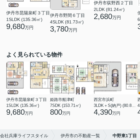
伊丹市荻野西２丁目
2LDK (81.24㎡)
伊丹市昆陽泉町３丁目
2,680
伊丹市野間６丁目
万円
6
1SLDK (135.36㎡)
4SLDK (81.73㎡)
9,680
3,780
万円
万円
よく見られている物件
伊丹市昆陽泉町３丁目
姫路市船津町
西宮市浜町
1SLDK (135.36㎡)
7SDK (153.71㎡)
3LDK＋S(納戸) (80.84㎡)
4
9,680
800
4,390
万円
万円
万円
会社兵庫ライフスタイル
伊丹市の不動産一覧
中野東1丁目