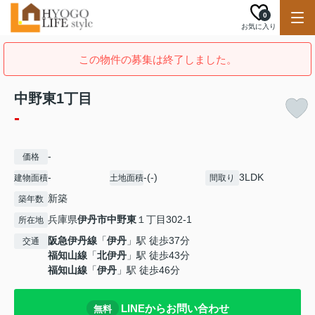
0
お気に入り
この物件の募集は終了しました。
中野東1丁目
-
-
価格
-
-(-)
3LDK
建物面積
土地面積
間取り
新築
築年数
兵庫県
伊丹市
中野東
１丁目302-1
所在地
阪急伊丹線
「
伊丹
」駅 徒歩37分
交通
福知山線
「
北伊丹
」駅 徒歩43分
福知山線
「
伊丹
」駅 徒歩46分
LINEからお問い合わせ
無料