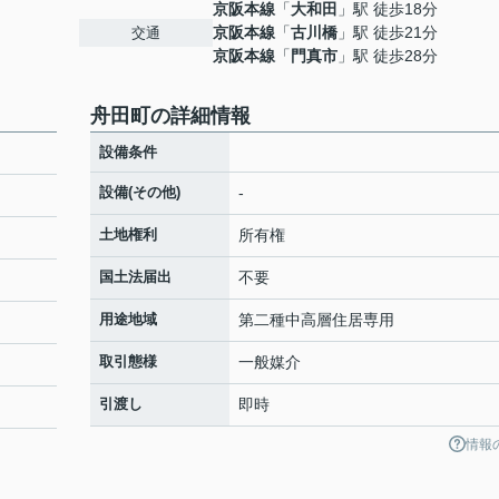
京阪本線
「
大和田
」駅 徒歩18分
京阪本線
「
古川橋
」駅 徒歩21分
交通
京阪本線
「
門真市
」駅 徒歩28分
舟田町の詳細情報
設備条件
設備(その他)
-
土地権利
所有権
国土法届出
不要
用途地域
第二種中高層住居専用
取引態様
一般媒介
引渡し
即時
情報