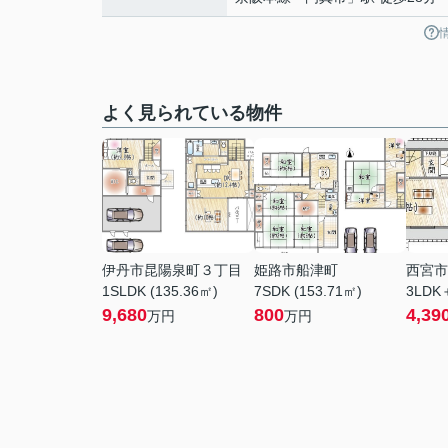
よく見られている物件
伊丹市昆陽泉町３丁目
姫路市船津町
西宮市
1SLDK (135.36㎡)
7SDK (153.71㎡)
3LDK
9,680
800
4,39
万円
万円