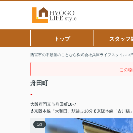
トップ
スタッフ
西宮市の不動産のことなら株式会社兵庫ライフスタイル
この物
舟田町
-
大阪府
門真市
舟田町
18-7
京阪本線「大和田」駅徒歩18分
京阪本線「古川橋」
1
/
3