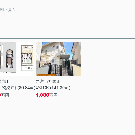
情報の見方
浜町
西宮市神園町
＋S(納戸) (80.84㎡)
4SLDK (141.30㎡)
0
4,080
万円
万円