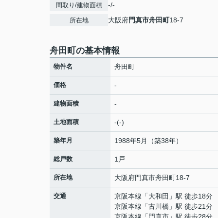
-/-
間取り/建物面積
大阪府
門真市
舟田町
18-7
所在地
舟田町の基本情報
物件名
舟田町
価格
-
建物面積
-
土地面積
-(-)
築年月
1988年5月（築38年）
総戸数
1戸
所在地
大阪府
門真市
舟田町
18-7
交通
京阪本線
「
大和田
」駅 徒歩18分
京阪本線
「
古川橋
」駅 徒歩21分
京阪本線
「
門真市
」駅 徒歩28分