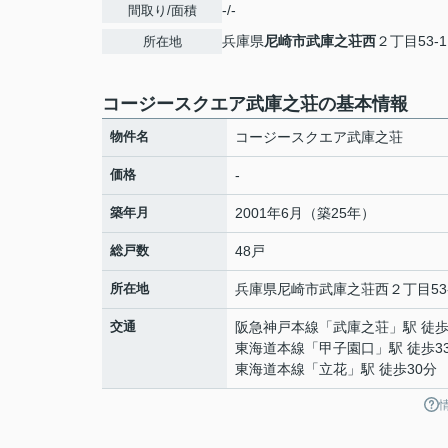
-/-
間取り/面積
兵庫県
尼崎市
武庫之荘西
２丁目53-1
所在地
コージースクエア武庫之荘の基本情報
物件名
コージースクエア武庫之荘
価格
-
築年月
2001年6月（築25年）
総戸数
48戸
所在地
兵庫県
尼崎市
武庫之荘西
２丁目53
交通
阪急神戸本線
「
武庫之荘
」駅 徒歩
東海道本線
「
甲子園口
」駅 徒歩3
東海道本線
「
立花
」駅 徒歩30分