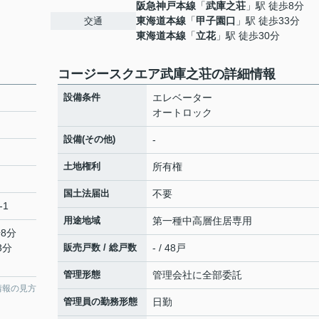
阪急神戸本線
「
武庫之荘
」駅 徒歩8分
東海道本線
「
甲子園口
」駅 徒歩33分
交通
東海道本線
「
立花
」駅 徒歩30分
コージースクエア武庫之荘の詳細情報
設備条件
エレベーター
オートロック
設備(その他)
-
土地権利
所有権
国土法届出
不要
-1
用途地域
第一種中高層住居専用
8分
3分
販売戸数 / 総戸数
- / 48戸
管理形態
管理会社に全部委託
情報の見方
管理員の勤務形態
日勤