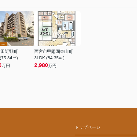
市田近野町
西宮市甲陽園東山町
(75.84㎡)
3LDK (84.35㎡)
0
2,980
万円
万円
トップページ