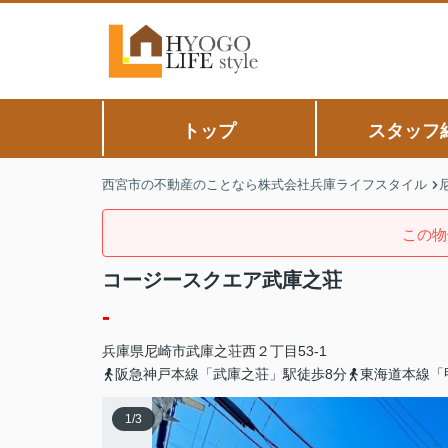
トップ
スタッフ
西宮市の不動産のことなら株式会社兵庫ライフスタイル
この物
コージースクエア武庫之荘
-
兵庫県
尼崎市
武庫之荘西
２丁目53-1
阪急神戸本線「武庫之荘」駅徒歩8分
東海道本線「
1
/
3