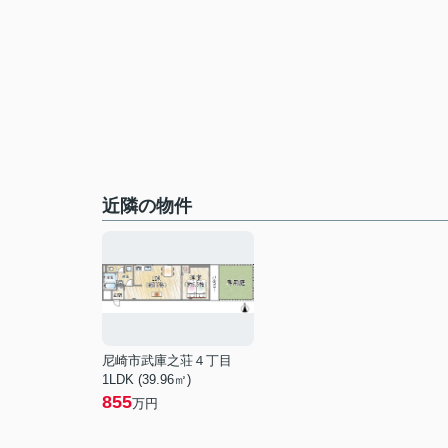
近隣の物件
尼崎市武庫之荘４丁目
1LDK (39.96㎡)
855
万円