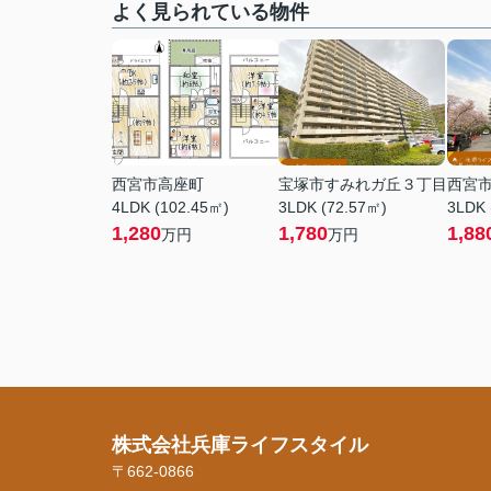
よく見られている物件
西宮市高座町
宝塚市すみれガ丘３丁目
西宮
4LDK (102.45㎡)
3LDK (72.57㎡)
3LDK 
1,280
1,780
1,88
万円
万円
株式会社兵庫ライフスタイル
〒662-0866