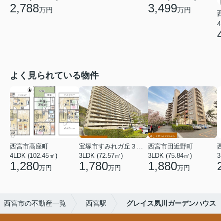
2,788
3,499
万円
万円
4
よく見られている物件
西宮市高座町
宝塚市すみれガ丘３丁目
西宮市田近野町
4LDK (102.45㎡)
3LDK (72.57㎡)
3LDK (75.84㎡)
3
1,280
1,780
1,880
万円
万円
万円
西宮市の不動産一覧
西宮駅
グレイス夙川ガーデンハウス