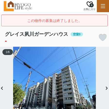
0
お気に入り
この物件の募集は終了しました。
グレイス夙川ガーデンハウス
空室0
-
1
/
6