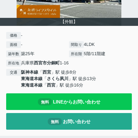
【外観】
-
価格
-
4LDK
面積
間取り
築25年
5階/11階建
築年数
所在階
兵庫県
西宮市
分銅町
1-16
所在地
阪神本線
「
西宮
」駅 徒歩8分
交通
東海道本線
「
さくら夙川
」駅 徒歩13分
東海道本線
「
西宮
」駅 徒歩16分
LINEからお問い合わせ
無料
お問い合わせ
無料