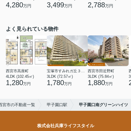
4,280
3,499
2,788
万円
万円
万円
よく見られている物件
西宮市高座町
宝塚市すみれガ丘３丁目
西宮市田近野町
4LDK (102.45㎡)
3LDK (72.57㎡)
3LDK (75.84㎡)
3
1,280
1,780
1,880
万円
万円
万円
西宮市の不動産一覧
甲子園口駅
甲子園口南グリーンハイツ
株式会社兵庫ライフスタイル