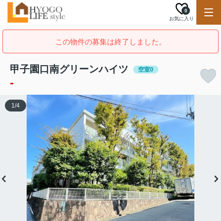
0
お気に入り
この物件の募集は終了しました。
甲子園口南グリーンハイツ
空室0
-
1
/
4