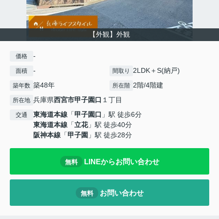
【外観】外観
-
価格
-
2LDK＋S(納戸)
面積
間取り
築48年
2階/4階建
築年数
所在階
兵庫県
西宮市
甲子園口
１丁目
所在地
東海道本線
「
甲子園口
」駅 徒歩6分
交通
東海道本線
「
立花
」駅 徒歩40分
阪神本線
「
甲子園
」駅 徒歩28分
LINEからお問い合わせ
無料
お問い合わせ
無料