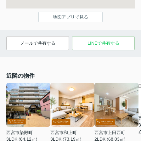
地図アプリで見る
メールで共有する
LINEで共有する
近隣の物件
3
西宮市染殿町
西宮市和上町
西宮市上田西町
3LDK (84.12㎡)
3LDK (73.19㎡)
2LDK (68.03㎡)