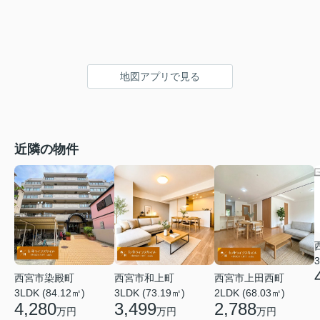
地図アプリで見る
近隣の物件
3
西宮市染殿町
西宮市和上町
西宮市上田西町
3LDK (84.12㎡)
3LDK (73.19㎡)
2LDK (68.03㎡)
4,280
3,499
2,788
万円
万円
万円