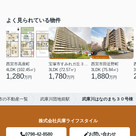
よく見られている物件
西宮市高座町
宝塚市すみれガ丘３丁目
西宮市田近野町
4LDK (102.45㎡)
3LDK (72.57㎡)
3LDK (75.84㎡)
3
1,280
1,780
1,880
万円
万円
万円
市の不動産一覧
武庫川団地前駅
武庫川はなのまち３０号棟
株式会社兵庫ライフスタイル
0798-42-8580
お問い合わせ