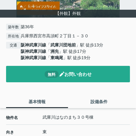
【外観】外観
築36年
築年数
兵庫県西宮市高須町２丁目１－３０
所在地
阪神武庫川線
「
武庫川団地前
」駅 徒歩13分
交通
阪神武庫川線
「
洲先
」駅 徒歩17分
阪神武庫川線
「
東鳴尾
」駅 徒歩19分
お問い合わせ
無料
基本情報
設備条件
武庫川はなのまち３０号棟
物件名
東
向き