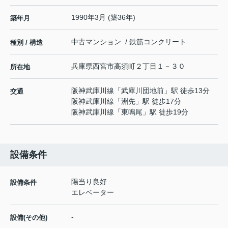
1990年3月 (築36年)
築年月
中古マンション / 鉄筋コンクリート
種別 / 構造
兵庫県
西宮市
高須町
２丁目１－３０
所在地
阪神武庫川線
「
武庫川団地前
」駅 徒歩13分
交通
阪神武庫川線
「
洲先
」駅 徒歩17分
阪神武庫川線
「
東鳴尾
」駅 徒歩19分
設備条件
陽当り良好
設備条件
エレベーター
-
設備(その他)