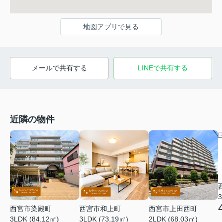
地図アプリで見る
メールで共有する
LINEで共有する
近隣の物件
3
西宮市染殿町
西宮市和上町
西宮市上田西町
3LDK (84.12㎡)
3LDK (73.19㎡)
2LDK (68.03㎡)