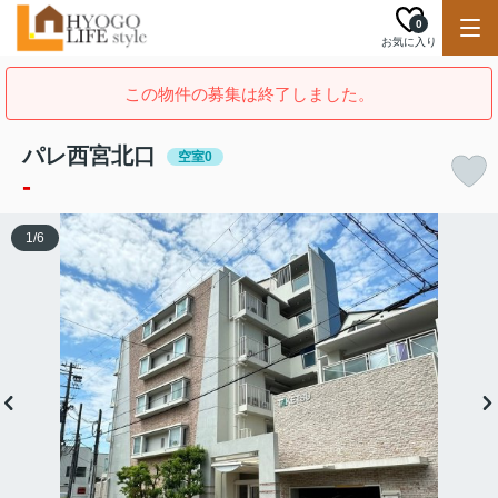
0
お気に入り
この物件の募集は終了しました。
パレ西宮北口
空室0
-
1
/
6