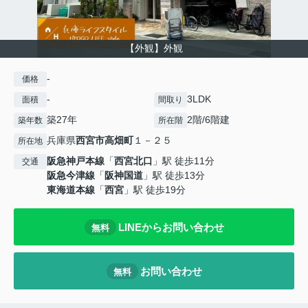
【外観】外観
-
価格
-
3LDK
面積
間取り
築27年
2階/6階建
築年数
所在階
兵庫県
西宮市
高畑町
１－２５
所在地
阪急神戸本線
「
西宮北口
」駅 徒歩11分
交通
阪急今津線
「
阪神国道
」駅 徒歩13分
東海道本線
「
西宮
」駅 徒歩19分
LINEからお問い合わせ
無料
お問い合わせ
無料