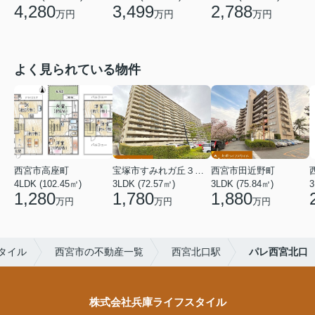
4,280
3,499
2,788
万円
万円
万円
よく見られている物件
西宮市高座町
宝塚市すみれガ丘３丁目
西宮市田近野町
4LDK (102.45㎡)
3LDK (72.57㎡)
3LDK (75.84㎡)
3
1,280
1,780
1,880
万円
万円
万円
タイル
西宮市の不動産一覧
西宮北口駅
パレ西宮北口
株式会社兵庫ライフスタイル