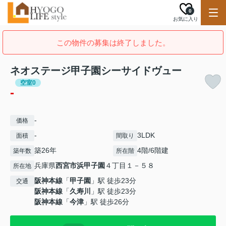
0
お気に入り
この物件の募集は終了しました。
ネオステージ甲子園シーサイドヴュー
空室0
-
-
価格
-
3LDK
面積
間取り
築26年
4階/6階建
築年数
所在階
兵庫県
西宮市
浜甲子園
４丁目１－５８
所在地
阪神本線
「
甲子園
」駅 徒歩23分
交通
阪神本線
「
久寿川
」駅 徒歩23分
阪神本線
「
今津
」駅 徒歩26分