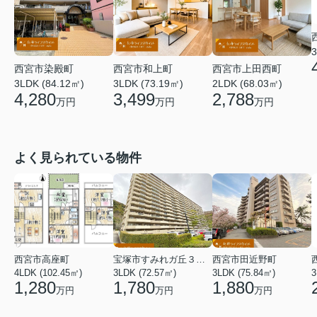
3
西宮市染殿町
西宮市和上町
西宮市上田西町
3LDK (84.12㎡)
3LDK (73.19㎡)
2LDK (68.03㎡)
4,280
3,499
2,788
万円
万円
万円
よく見られている物件
西宮市高座町
宝塚市すみれガ丘３丁目
西宮市田近野町
4LDK (102.45㎡)
3LDK (72.57㎡)
3LDK (75.84㎡)
3
1,280
1,780
1,880
万円
万円
万円