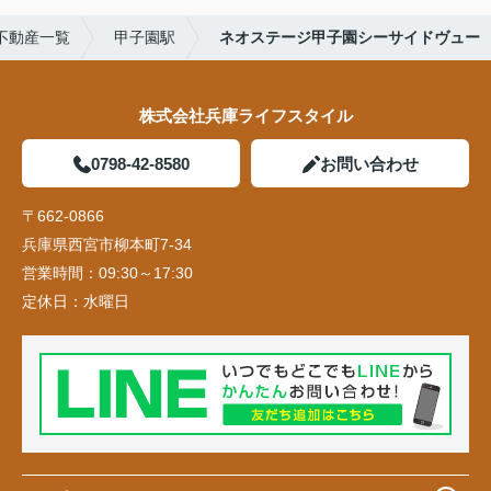
不動産一覧
甲子園駅
ネオステージ甲子園シーサイドヴュー
株式会社兵庫ライフスタイル
0798-42-8580
お問い合わせ
〒662-0866
兵庫県西宮市柳本町7-34
営業時間：
09:30～17:30
定休日：
水曜日