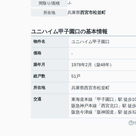
-/-
間取り/面積
兵庫県
西宮市
松並町
所在地
ユニハイム甲子園口の基本情報
物件名
ユニハイム甲子園口
価格
-
築年月
1978年2月（築48年）
総戸数
51戸
所在地
兵庫県
西宮市
松並町
交通
東海道本線
「
甲子園口
」駅 徒歩1
阪急神戸本線
「
西宮北口
」駅 徒歩
阪急今津線
「
阪神国道
」駅 徒歩3