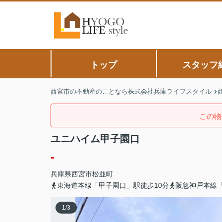
トップ
スタッフ
西宮市の不動産のことなら株式会社兵庫ライフスタイル
この物
ユニハイム甲子園口
-
兵庫県
西宮市
松並町
東海道本線「甲子園口」駅徒歩10分
阪急神戸本線「
1
/
3