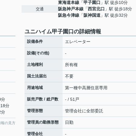
東海道本線
「
甲子園口
」駅 徒歩10分
阪急神戸本線
「
西宮北口
」駅 徒歩18分
交通
阪急今津線
「
阪神国道
」駅 徒歩32分
ユニハイム甲子園口の詳細情報
設備条件
エレベーター
設備(その他)
-
土地権利
所有権
国土法届出
不要
用途地域
第一種中高層住居専用
0分
販売戸数 / 総戸数
- / 51戸
18分
管理形態
管理会社に全部委託
2分
管理員の勤務形態
日勤
情報の見方
管理会社
-