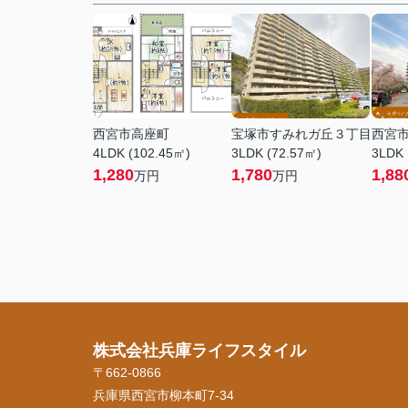
西宮市高座町
宝塚市すみれガ丘３丁目
西宮
4LDK (102.45㎡)
3LDK (72.57㎡)
3LDK 
1,280
1,780
1,88
万円
万円
株式会社兵庫ライフスタイル
〒662-0866
兵庫県西宮市柳本町7-34