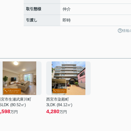
取引態様
仲介
引渡し
即時
情報
西宮市生瀬武庫川町
西宮市染殿町
SLDK (80.52㎡)
3LDK (84.12㎡)
,598
4,280
万円
万円