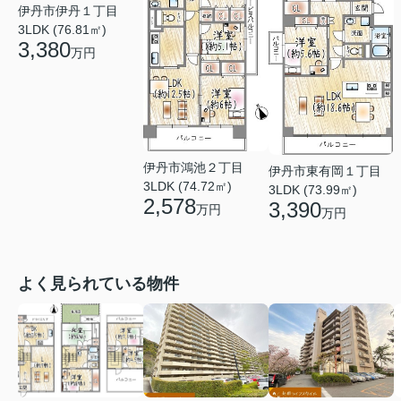
伊丹市伊丹１丁目
3LDK (76.81㎡)
3,380
万円
伊丹市鴻池２丁目
伊丹市東有岡１丁目
3LDK (74.72㎡)
3LDK (73.99㎡)
2,578
3,390
万円
万円
よく見られている物件