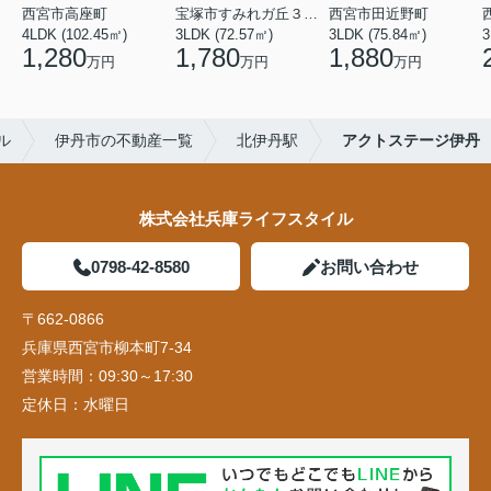
西宮市高座町
宝塚市すみれガ丘３丁目
西宮市田近野町
4LDK (102.45㎡)
3LDK (72.57㎡)
3LDK (75.84㎡)
3
1,280
1,780
1,880
万円
万円
万円
ル
伊丹市の不動産一覧
北伊丹駅
アクトステージ伊丹
株式会社兵庫ライフスタイル
0798-42-8580
お問い合わせ
〒662-0866
兵庫県西宮市柳本町7-34
営業時間：
09:30～17:30
定休日：
水曜日