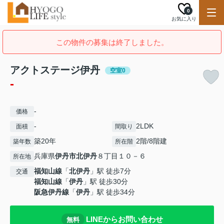
0
お気に入り
この物件の募集は終了しました。
アクトステージ伊丹
空室0
-
-
価格
-
2LDK
面積
間取り
築20年
2階/8階建
築年数
所在階
兵庫県
伊丹市
北伊丹
８丁目１０－６
所在地
福知山線
「
北伊丹
」駅 徒歩7分
交通
福知山線
「
伊丹
」駅 徒歩30分
阪急伊丹線
「
伊丹
」駅 徒歩34分
LINEからお問い合わせ
無料