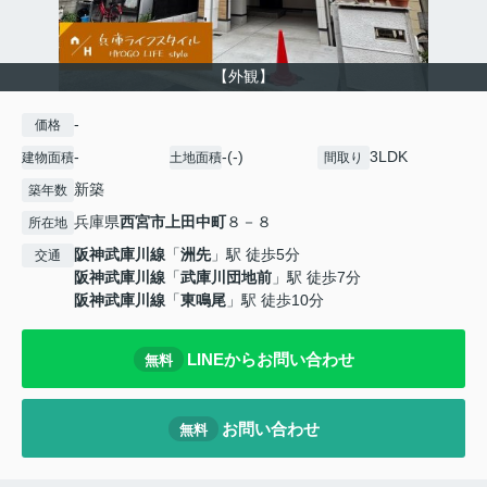
【外観】
-
価格
-
-(-)
3LDK
建物面積
土地面積
間取り
新築
築年数
兵庫県
西宮市
上田中町
８－８
所在地
阪神武庫川線
「
洲先
」駅 徒歩5分
交通
阪神武庫川線
「
武庫川団地前
」駅 徒歩7分
阪神武庫川線
「
東鳴尾
」駅 徒歩10分
LINEからお問い合わせ
無料
お問い合わせ
無料