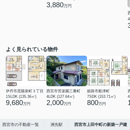
3,880
万円
4
よく見られている物件
伊丹市昆陽泉町３丁目
西宮市苦楽園三番町
姫路市船津町
1SLDK (135.36㎡)
4LDK (127.64㎡)
7SDK (153.71㎡)
4
9,680
2,000
800
万円
万円
万円
西宮市の不動産一覧
洲先駅
西宮市上田中町の新築一戸建