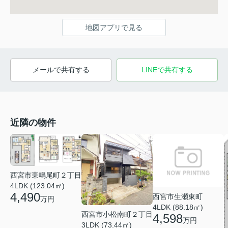
地図アプリで見る
メールで共有する
LINEで共有する
近隣の物件
西宮市東鳴尾町２丁目
4LDK (123.04㎡)
4,490
西宮市生瀬東町
万円
4LDK (88.18㎡)
西宮市小松南町２丁目
4,598
万円
3LDK (73.44㎡)