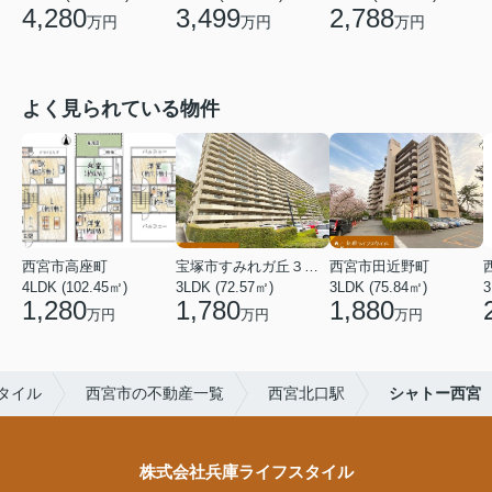
4,280
3,499
2,788
万円
万円
万円
よく見られている物件
西宮市高座町
宝塚市すみれガ丘３丁目
西宮市田近野町
4LDK (102.45㎡)
3LDK (72.57㎡)
3LDK (75.84㎡)
3
1,280
1,780
1,880
万円
万円
万円
タイル
西宮市の不動産一覧
西宮北口駅
シャトー西宮
株式会社兵庫ライフスタイル