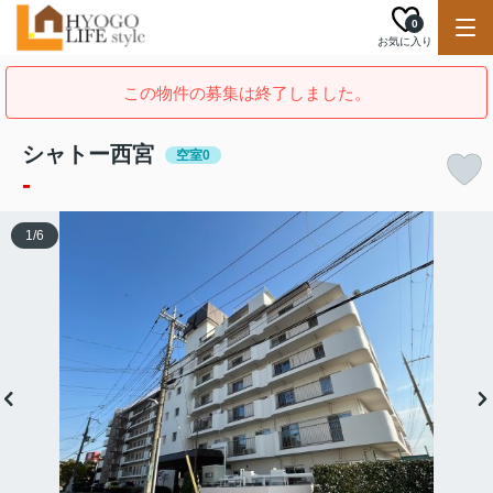
0
お気に入り
この物件の募集は終了しました。
シャトー西宮
空室0
-
1
/
6