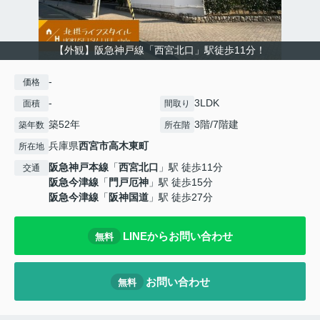
【外観】阪急神戸線「西宮北口」駅徒歩11分！
-
価格
-
3LDK
面積
間取り
築52年
3階/7階建
築年数
所在階
兵庫県
西宮市
高木東町
所在地
阪急神戸本線
「
西宮北口
」駅 徒歩11分
交通
阪急今津線
「
門戸厄神
」駅 徒歩15分
阪急今津線
「
阪神国道
」駅 徒歩27分
LINEからお問い合わせ
無料
お問い合わせ
無料