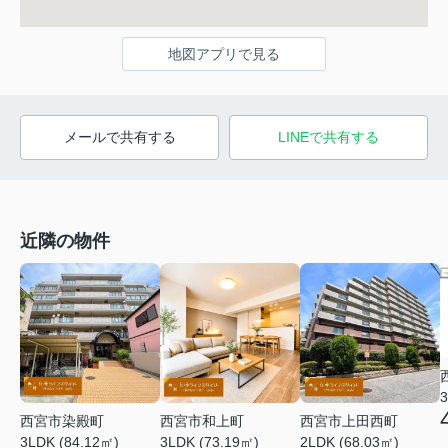
地図アプリで見る
メールで共有する
LINEで共有する
近隣の物件
3
西宮市染殿町
西宮市和上町
西宮市上田西町
3LDK (84.12㎡)
3LDK (73.19㎡)
2LDK (68.03㎡)