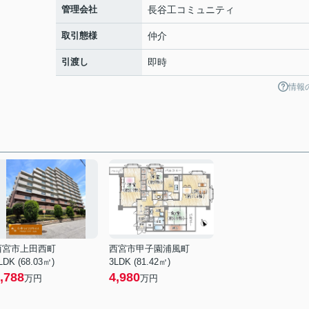
管理会社
長谷工コミュニティ
取引態様
仲介
引渡し
即時
情報
西宮市上田西町
西宮市甲子園浦風町
LDK (68.03㎡)
3LDK (81.42㎡)
,788
4,980
万円
万円