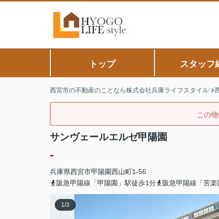
トップ
スタッフ
西宮市の不動産のことなら株式会社兵庫ライフスタイル
この物
サンヴェールエルゼ甲陽園
-
兵庫県
西宮市
甲陽園西山町
1-56
阪急甲陽線「甲陽園」駅徒歩1分
阪急甲陽線「苦楽
1
/
3