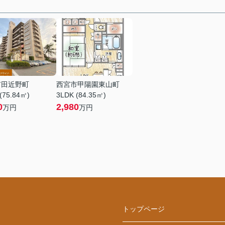
市田近野町
西宮市甲陽園東山町
(75.84㎡)
3LDK (84.35㎡)
0
2,980
万円
万円
トップページ