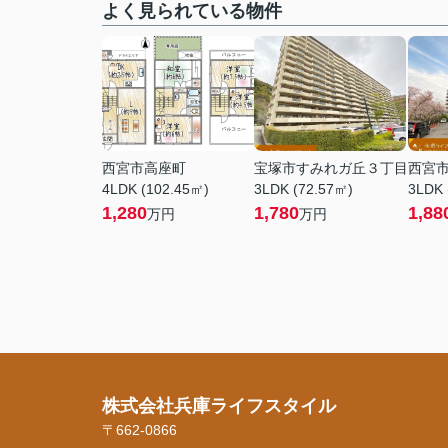
よく見られている物件
西宮市高座町
宝塚市すみれガ丘３丁目
西宮
4LDK (102.45㎡)
3LDK (72.57㎡)
3LDK 
1,280
1,780
1,88
万円
万円
株式会社兵庫ライフスタイル
〒662-0866