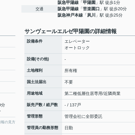
阪急甲陽線
「
甲陽園
」駅 徒歩1分
阪急甲陽線
「
苦楽園口
」駅 徒歩20分
交通
阪急神戸本線
「
夙川
」駅 徒歩25分
サンヴェールエルゼ甲陽園の詳細情報
設備条件
エレベーター
オートロック
設備(その他)
-
土地権利
所有権
国土法届出
不要
用途地域
第二種低層住居専用/近隣商業
0分
販売戸数 / 総戸数
- / 137戸
分
管理形態
管理会社に全部委託
情報の見方
管理員の勤務形態
日勤