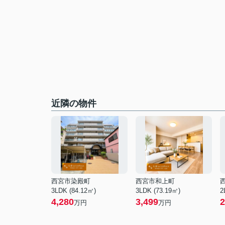
近隣の物件
西宮市染殿町
西宮市和上町
3LDK (84.12㎡)
3LDK (73.19㎡)
2
4,280
3,499
2
万円
万円