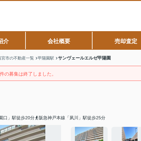
紹介
会社概要
売却査定
サンヴェールエルゼ甲陽園
西宮市の不動産一覧
甲陽園駅
件の募集は終了しました。
園口」駅徒歩20分
阪急神戸本線「夙川」駅徒歩25分