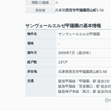
-/-
間取り/面積
兵庫県
西宮市
甲陽園西山町
1-56
所在地
サンヴェールエルゼ甲陽園の基本情報
物件名
サンヴェールエルゼ甲陽園
価格
-
築年月
2000年7月（築26年）
総戸数
137戸
所在地
兵庫県
西宮市
甲陽園西山町
1-56
交通
阪急甲陽線
「
甲陽園
」駅 徒歩1分
阪急甲陽線
「
苦楽園口
」駅 徒歩2
阪急神戸本線
「
夙川
」駅 徒歩25