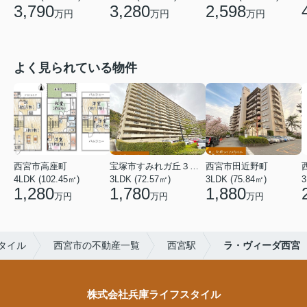
3,790
3,280
2,598
万円
万円
万円
よく見られている物件
西宮市高座町
宝塚市すみれガ丘３丁目
西宮市田近野町
4LDK (102.45㎡)
3LDK (72.57㎡)
3LDK (75.84㎡)
3
1,280
1,780
1,880
万円
万円
万円
タイル
西宮市の不動産一覧
西宮駅
ラ・ヴィーダ西宮
株式会社兵庫ライフスタイル