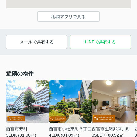
地図アプリで見る
メールで共有する
LINEで共有する
近隣の物件
西宮市寿町
西宮市小松東町３丁目
西宮市生瀬武庫川町
3LDK (81.90㎡)
4LDK (84.09㎡)
3SLDK (80.52㎡)
3