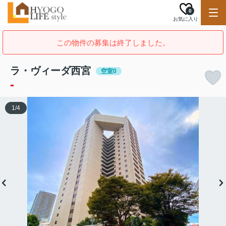
0
お気に入り
この物件の募集は終了しました。
ラ・ヴィーダ西宮
空室0
-
1
/
4