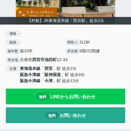
【外観】JR東海道本線「西宮駅」徒歩2分
-
価格
-
2LDK
面積
間取り
築33年
6階/22階建
築年数
所在階
兵庫県
西宮市
池田町
12-33
所在地
東海道本線
「
西宮
」駅 徒歩2分
交通
阪急今津線
「
阪神国道
」駅 徒歩9分
阪急今津線
「
今津
」駅 徒歩13分
LINEからお問い合わせ
無料
お問い合わせ
無料