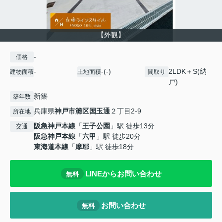
【外観】
-
価格
-
-(-)
2LDK＋S(納
建物面積
土地面積
間取り
戸)
新築
築年数
兵庫県
神戸市灘区
国玉通
２丁目2-9
所在地
阪急神戸本線
「
王子公園
」駅 徒歩13分
交通
阪急神戸本線
「
六甲
」駅 徒歩20分
東海道本線
「
摩耶
」駅 徒歩18分
LINEからお問い合わせ
無料
お問い合わせ
無料