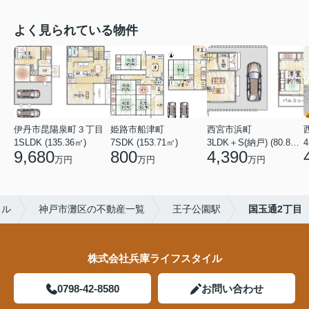
よく見られている物件
伊丹市昆陽泉町３丁目
姫路市船津町
西宮市浜町
1SLDK (135.36㎡)
7SDK (153.71㎡)
3LDK＋S(納戸) (80.84㎡)
4
9,680
800
4,390
万円
万円
万円
イル
神戸市灘区の不動産一覧
王子公園駅
国玉通2丁目
株式会社兵庫ライフスタイル
0798-42-8580
お問い合わせ