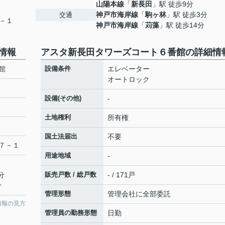
山陽本線
「
新長田
」駅 徒歩9分
神戸市海岸線
「
駒ヶ林
」駅 徒歩3分
交通
－１
神戸市海岸線
「
苅藻
」駅 徒歩14分
情報
アスタ新長田タワーズコート６番館の詳細情
館
設備条件
エレベーター
オートロック
設備(その他)
-
土地権利
所有権
国土法届出
不要
７－１
用途地域
-
分
販売戸数 / 総戸数
- / 171戸
分
管理形態
管理会社に全部委託
情報の見方
管理員の勤務形態
日勤