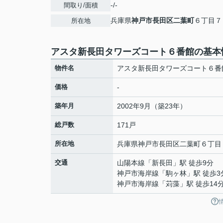
-/-
間取り/面積
兵庫県
神戸市長田区
二葉町
６丁目７
所在地
アスタ新長田タワーズコート６番館の基本
物件名
アスタ新長田タワーズコート６番
価格
-
築年月
2002年9月（築23年）
総戸数
171戸
所在地
兵庫県
神戸市長田区
二葉町
６丁目
交通
山陽本線
「
新長田
」駅 徒歩9分
神戸市海岸線
「
駒ヶ林
」駅 徒歩3
神戸市海岸線
「
苅藻
」駅 徒歩14