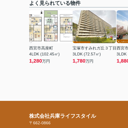
よく見られている物件
西宮市高座町
宝塚市すみれガ丘３丁目
西宮
4LDK (102.45㎡)
3LDK (72.57㎡)
3LDK 
1,280
1,780
1,88
万円
万円
株式会社兵庫ライフスタイル
〒662-0866