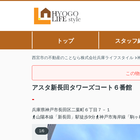
トップ
スタッフ
西宮市の不動産のことなら株式会社兵庫ライフスタイル
この物
アスタ新長田タワーズコート６番館
-
兵庫県
神戸市長田区
二葉町
６丁目７－１
山陽本線「新長田」駅徒歩9分
神戸市海岸線「駒ヶ
1
/
6