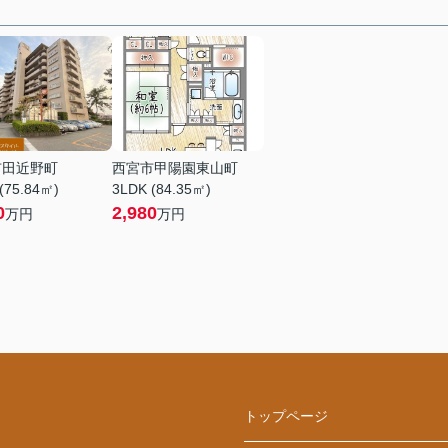
市田近野町
西宮市甲陽園東山町
(75.84㎡)
3LDK (84.35㎡)
0
2,980
万円
万円
トップページ