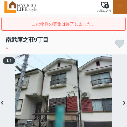
0
お気に入り
この物件の募集は終了しました。
南武庫之荘9丁目
-
1
/
4