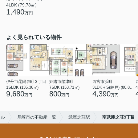
4LDK (79.78㎡)
1,490
万円
よく見られている物件
伊丹市昆陽泉町３丁目
姫路市船津町
西宮市浜町
1SLDK (135.36㎡)
7SDK (153.71㎡)
3LDK＋S(納戸) (80.84㎡)
4
9,680
800
4,390
万円
万円
万円
イル
尼崎市の不動産一覧
武庫之荘駅
南武庫之荘9丁目