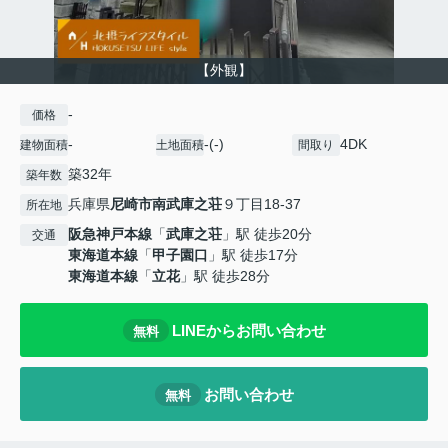
【外観】
-
価格
-
-(-)
4DK
建物面積
土地面積
間取り
築32年
築年数
兵庫県
尼崎市
南武庫之荘
９丁目18-37
所在地
阪急神戸本線
「
武庫之荘
」駅 徒歩20分
交通
東海道本線
「
甲子園口
」駅 徒歩17分
東海道本線
「
立花
」駅 徒歩28分
LINEからお問い合わせ
無料
お問い合わせ
無料