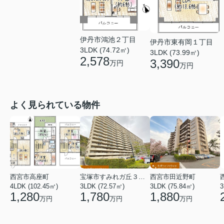
伊丹市鴻池２丁目
伊丹市東有岡１丁目
3LDK (74.72㎡)
3LDK (73.99㎡)
2,578
3,390
万円
万円
よく見られている物件
西宮市高座町
宝塚市すみれガ丘３丁目
西宮市田近野町
4LDK (102.45㎡)
3LDK (72.57㎡)
3LDK (75.84㎡)
3
1,280
1,780
1,880
万円
万円
万円