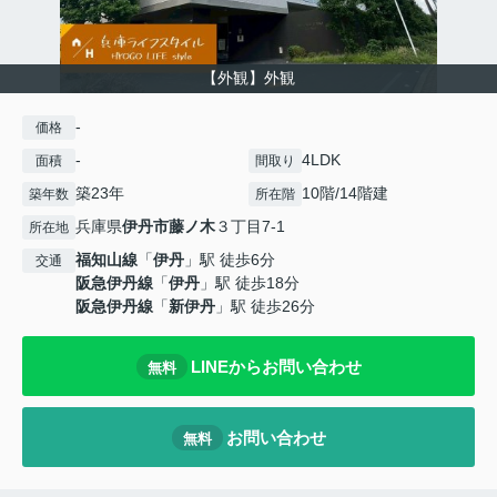
【外観】外観
-
価格
-
4LDK
面積
間取り
築23年
10階/14階建
築年数
所在階
兵庫県
伊丹市
藤ノ木
３丁目7-1
所在地
福知山線
「
伊丹
」駅 徒歩6分
交通
阪急伊丹線
「
伊丹
」駅 徒歩18分
阪急伊丹線
「
新伊丹
」駅 徒歩26分
LINEからお問い合わせ
無料
お問い合わせ
無料