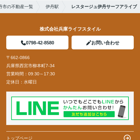
丹市の不動産一覧
伊丹駅
レスタージュ伊丹サーフアライブ
株式会社兵庫ライフスタイル
0798-42-8580
お問い合わせ
〒662-0866
兵庫県西宮市柳本町7-34
営業時間：
09:30～17:30
定休日：
水曜日
トップページ