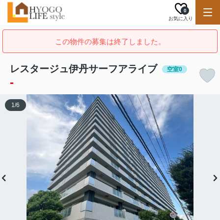
0
お気に入り
この物件の募集は終了しました。
レスタージュ伊丹サーフアライブ
空室0
-
1
/
6