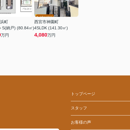
浜町
西宮市神園町
＋S(納戸) (80.84㎡)
4SLDK (141.30㎡)
0
4,080
万円
万円
トップページ
スタッフ
お客様の声