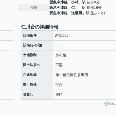
阪急今津線
「
小林
」駅 徒歩8分
阪急今津線
「
仁川
」駅 徒歩16分
交通
阪急今津線
「
逆瀬川
」駅 徒歩23分
仁川台の詳細情報
設備条件
駐車2台可
設備(その他)
-
土地権利
所有権
国土法届出
不要
用途地域
第一種低層住居専用
取引態様
仲介
引渡し
即時
情報
分