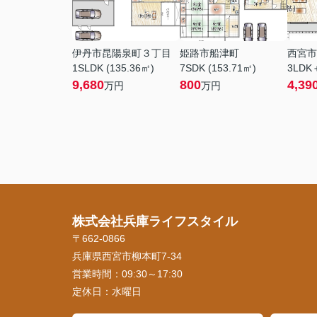
伊丹市昆陽泉町３丁目
姫路市船津町
西宮市
1SLDK (135.36㎡)
7SDK (153.71㎡)
3LDK
9,680
800
4,39
万円
万円
株式会社兵庫ライフスタイル
〒662-0866
兵庫県西宮市柳本町7-34
営業時間：
09:30～17:30
定休日：
水曜日