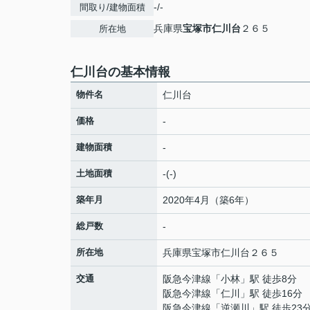
-/-
間取り/建物面積
兵庫県
宝塚市
仁川台
２６５
所在地
仁川台の基本情報
物件名
仁川台
価格
-
建物面積
-
土地面積
-(-)
築年月
2020年4月（築6年）
総戸数
-
所在地
兵庫県
宝塚市
仁川台
２６５
交通
阪急今津線
「
小林
」駅 徒歩8分
阪急今津線
「
仁川
」駅 徒歩16分
阪急今津線
「
逆瀬川
」駅 徒歩23