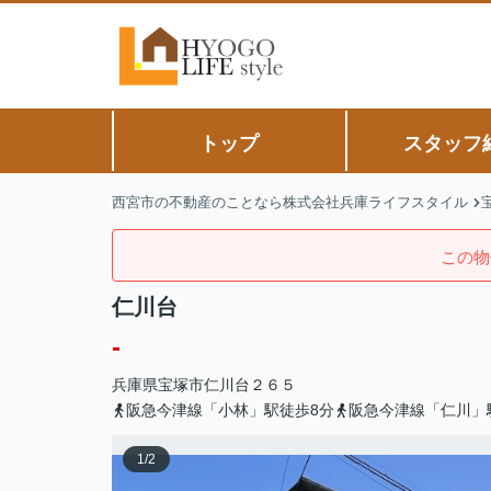
トップ
スタッフ
西宮市の不動産のことなら株式会社兵庫ライフスタイル
この物
仁川台
-
兵庫県
宝塚市
仁川台
２６５
阪急今津線「小林」駅徒歩8分
阪急今津線「仁川」
1
/
2