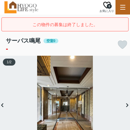
0
お気に入り
この物件の募集は終了しました。
サーパス鳴尾
空室0
-
1
/
2