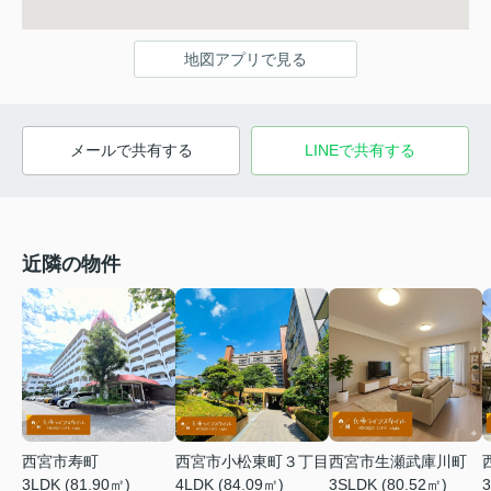
地図アプリで見る
メールで共有する
LINEで共有する
近隣の物件
西宮市寿町
西宮市小松東町３丁目
西宮市生瀬武庫川町
3LDK (81.90㎡)
4LDK (84.09㎡)
3SLDK (80.52㎡)
3