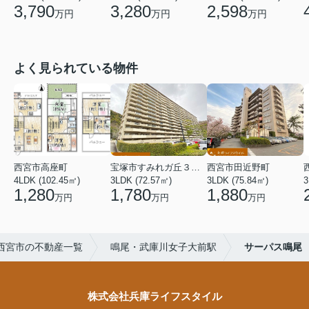
3,790
3,280
2,598
万円
万円
万円
よく見られている物件
西宮市高座町
宝塚市すみれガ丘３丁目
西宮市田近野町
4LDK (102.45㎡)
3LDK (72.57㎡)
3LDK (75.84㎡)
3
1,280
1,780
1,880
万円
万円
万円
西宮市の不動産一覧
鳴尾・武庫川女子大前駅
サーパス鳴尾
株式会社兵庫ライフスタイル