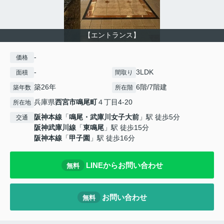
【エントランス】
-
価格
-
3LDK
面積
間取り
築26年
6階/7階建
築年数
所在階
兵庫県
西宮市
鳴尾町
４丁目4-20
所在地
阪神本線
「
鳴尾・武庫川女子大前
」駅 徒歩5分
交通
阪神武庫川線
「
東鳴尾
」駅 徒歩15分
阪神本線
「
甲子園
」駅 徒歩16分
LINEからお問い合わせ
無料
お問い合わせ
無料