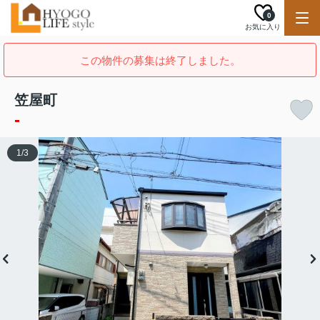
0
お気に入り
この物件の募集は終了しました。
笠屋町
-
1
/
3