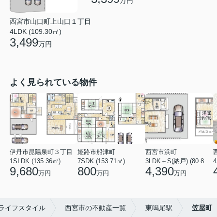
万円
西宮市山口町上山口１丁目
4LDK (109.30㎡)
3,499
万円
よく見られている物件
伊丹市昆陽泉町３丁目
姫路市船津町
西宮市浜町
1SLDK (135.36㎡)
7SDK (153.71㎡)
3LDK＋S(納戸) (80.84㎡)
4
9,680
800
4,390
万円
万円
万円
ライフスタイル
西宮市の不動産一覧
東鳴尾駅
笠屋町