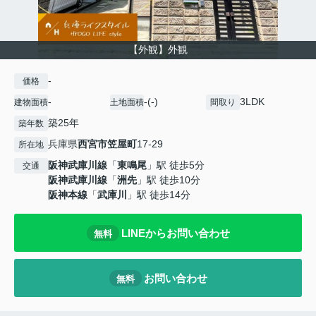
【外観】外観
-
価格
-
-(-)
3LDK
建物面積
土地面積
間取り
築25年
築年数
兵庫県
西宮市
笠屋町
17-29
所在地
阪神武庫川線
「
東鳴尾
」駅 徒歩5分
交通
阪神武庫川線
「
洲先
」駅 徒歩10分
阪神本線
「
武庫川
」駅 徒歩14分
LINEからお問い合わせ
無料
お問い合わせ
無料