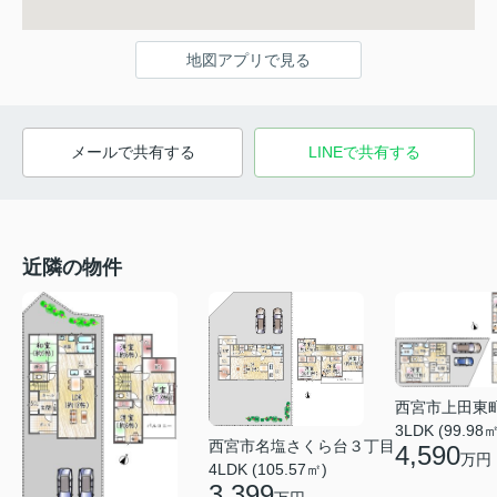
地図アプリで見る
メールで共有する
LINEで共有する
近隣の物件
西宮市上田東
3LDK (99.98㎡
西宮市名塩さくら台３丁目
4,590
万円
4LDK (105.57㎡)
3,399