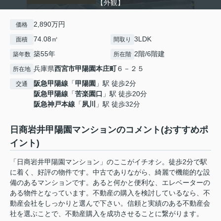
【外観】
2,890万円
価格
74.08㎡
3LDK
面積
間取り
築55年
2階/6階建
築年数
所在階
兵庫県
西宮市
甲陽園本庄町
６－２５
所在地
阪急甲陽線
「
甲陽園
」駅 徒歩2分
交通
阪急甲陽線
「
苦楽園口
」駅 徒歩20分
阪急神戸本線
「
夙川
」駅 徒歩32分
日商岩井甲陽園マンションのコメント(おすすめポ
イント)
「日商岩井甲陽園マンション」のここがイチオシ。徒歩2分で駅
に着く、好評の物件です。中古でありながら、綺麗で機能的な設
備のあるマンションです。あると何かと便利な、エレベーターの
ある物件となっています。不動産の購入を検討しているなら、不
動産会社をしっかりと選んで下さい。信頼と実績のある不動産会
社を選ぶことで、不動産購入を成功させることに繋がります。