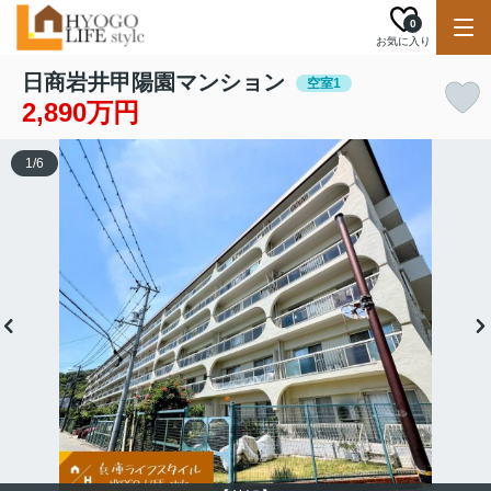
0
お気に入り
日商岩井甲陽園マンション
空室1
2,890万円
1
/
6