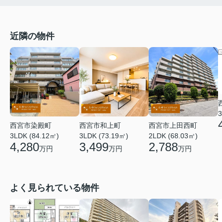
近隣の物件
3
西宮市染殿町
西宮市和上町
西宮市上田西町
3LDK (84.12㎡)
3LDK (73.19㎡)
2LDK (68.03㎡)
4,280
3,499
2,788
万円
万円
万円
よく見られている物件