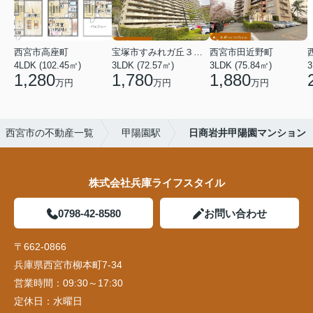
西宮市高座町
宝塚市すみれガ丘３丁目
西宮市田近野町
4LDK (102.45㎡)
3LDK (72.57㎡)
3LDK (75.84㎡)
3
1,280
1,780
1,880
万円
万円
万円
西宮市の不動産一覧
甲陽園駅
日商岩井甲陽園マンション
株式会社兵庫ライフスタイル
0798-42-8580
お問い合わせ
〒662-0866
兵庫県西宮市柳本町7-34
営業時間：
09:30～17:30
定休日：
水曜日