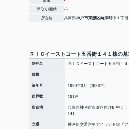
-
価格
-/-
間取り/面積
兵庫県
神戸市東灘区
向洋町中
１丁目1
所在地
ＲＩＣイーストコート五番街１４１棟の基
物件名
ＲＩＣイーストコート五番街１４
価格
-
築年月
1990年3月（築36年）
総戸数
191戸
所在地
兵庫県
神戸市東灘区
向洋町中
１丁
141
交通
神戸新交通六甲アイランド線
「
ア