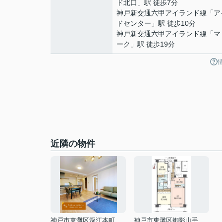
ド北口
」駅 徒歩7分
神戸新交通六甲アイランド線
「
ア
ドセンター
」駅 徒歩10分
神戸新交通六甲アイランド線
「
マ
ーク
」駅 徒歩19分
近隣の物件
神戸市東灘区深江本町３丁目
神戸市東灘区御影山手１丁目