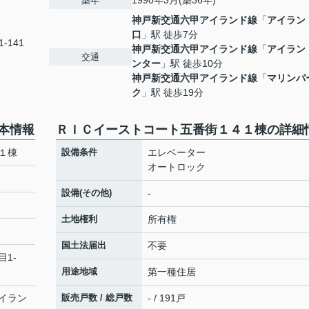
1990年3月(築36年)
築年
神戸新交通六甲アイランド線
「
アイラン
口
」駅 徒歩7分
-141
神戸新交通六甲アイランド線
「
アイラン
交通
ンター
」駅 徒歩10分
神戸新交通六甲アイランド線
「
マリンパ
ク
」駅 徒歩19分
本情報
ＲＩＣイーストコート五番街１４１棟の詳細
１棟
設備条件
エレベーター
オートロック
設備(その他)
-
土地権利
所有権
国土法届出
不要
目1-
用途地域
第一種住居
イラン
販売戸数 / 総戸数
- / 191戸