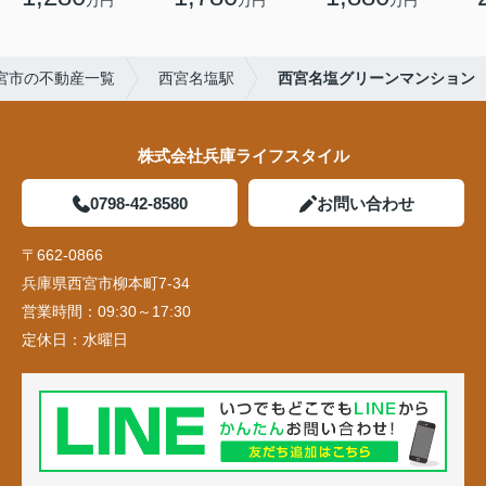
万円
万円
万円
宮市の不動産一覧
西宮名塩駅
西宮名塩グリーンマンション
株式会社兵庫ライフスタイル
0798-42-8580
お問い合わせ
〒662-0866
兵庫県西宮市柳本町7-34
営業時間：
09:30～17:30
定休日：
水曜日