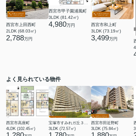
西宮市甲子園浦風町
3LDK (81.42㎡)
4,980
西宮市上田西町
西宮市和上町
万円
2LDK (68.03㎡)
3LDK (73.19㎡)
2,788
3,499
万円
万円
4
よく見られている物件
西宮市高座町
宝塚市すみれガ丘３丁目
西宮市田近野町
4LDK (102.45㎡)
3LDK (72.57㎡)
3LDK (75.84㎡)
3
1,280
1,780
1,880