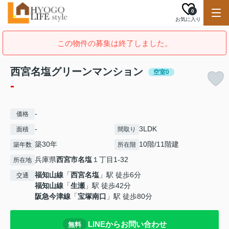
0
お気に入り
この物件の募集は終了しました。
西宮名塩グリーンマンション
空室0
-
-
価格
-
3LDK
面積
間取り
築30年
10階/11階建
築年数
所在階
兵庫県
西宮市
名塩
１丁目1-32
所在地
福知山線
「
西宮名塩
」駅 徒歩6分
交通
福知山線
「
生瀬
」駅 徒歩42分
阪急今津線
「
宝塚南口
」駅 徒歩80分
LINEからお問い合わせ
無料