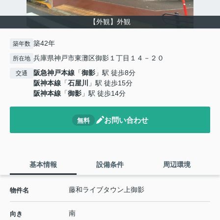
【外観】外観
築42年
築年数
兵庫県神戸市東灘区御影１丁目１４－２０
所在地
阪急神戸本線
「
御影
」駅 徒歩8分
交通
阪神本線
「
石屋川
」駅 徒歩15分
阪神本線
「
御影
」駅 徒歩14分
お問い合わせ
無料
基本情報
設備条件
周辺環境
藤和ライブタウン上御影
物件名
南
向き