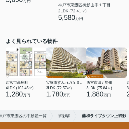
万円
神戸市東灘区御影山手１丁目
2LDK (72.41㎡)
5,580
万円
よく見られている物件
西宮市高座町
宝塚市すみれガ丘３丁目
西宮市田近野町
4LDK (102.45㎡)
3LDK (72.57㎡)
3LDK (75.84㎡)
3
1,280
1,780
1,880
万円
万円
万円
神戸市東灘区の不動産一覧
御影駅
藤和ライブタウン上御影