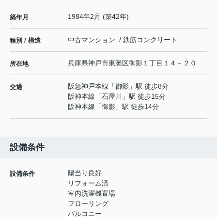
1984年2月 (築42年)
築年月
中古マンション / 鉄筋コンクリート
種別 / 構造
兵庫県
神戸市東灘区
御影
１丁目１４－２０
所在地
阪急神戸本線
「
御影
」駅 徒歩8分
交通
阪神本線
「
石屋川
」駅 徒歩15分
阪神本線
「
御影
」駅 徒歩14分
設備条件
陽当り良好
設備条件
リフォーム済
室内洗濯機置場
フローリング
バルコニー