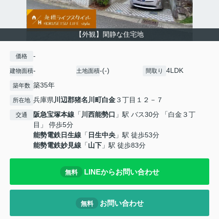
【外観】閑静な住宅地
-
価格
-
-(-)
4LDK
建物面積
土地面積
間取り
築35年
築年数
兵庫県
川辺郡猪名川町
白金
３丁目１２－７
所在地
阪急宝塚本線
「
川西能勢口
」駅 バス30分 「白金３丁
交通
目」 停歩5分
能勢電鉄日生線
「
日生中央
」駅 徒歩53分
能勢電鉄妙見線
「
山下
」駅 徒歩83分
LINEからお問い合わせ
無料
お問い合わせ
無料