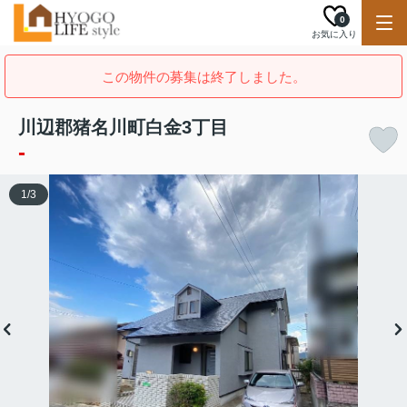
0
お気に入り
この物件の募集は終了しました。
川辺郡猪名川町白金3丁目
-
1
/
3