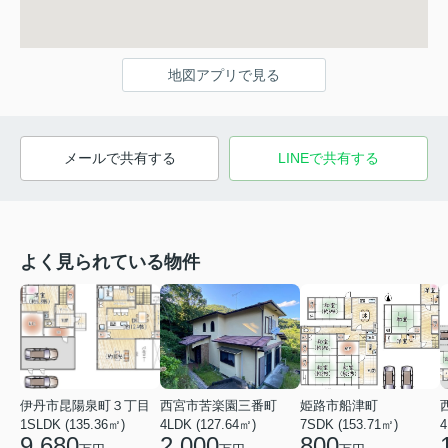
地図アプリで見る
メールで共有する
LINEで共有する
よく見られている物件
伊丹市昆陽泉町３丁目
西宮市苦楽園三番町
姫路市船津町
1SLDK (135.36㎡)
4LDK (127.64㎡)
7SDK (153.71㎡)
4
9,680
2,000
800