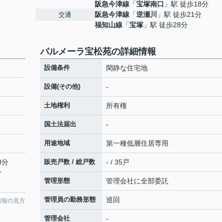
阪急今津線
「
宝塚南口
」駅 徒歩18分
阪急今津線
「
逆瀬川
」駅 徒歩21分
交通
福知山線
「
宝塚
」駅 徒歩28分
パルメーラ宝松苑の詳細情報
設備条件
閑静な住宅地
設備(その他)
-
土地権利
所有権
国土法届出
-
用途地域
第一種低層住居専用
8分
販売戸数 / 総戸数
- / 35戸
分
管理形態
管理会社に全部委託
管理員の勤務形態
巡回
情報の見方
管理会社
-