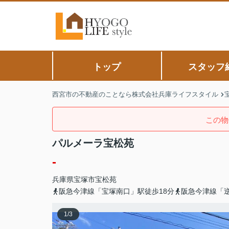
トップ
スタッフ
西宮市の不動産のことなら株式会社兵庫ライフスタイル
この物
パルメーラ宝松苑
-
兵庫県
宝塚市
宝松苑
阪急今津線「宝塚南口」駅徒歩18分
阪急今津線「逆
1
/
3