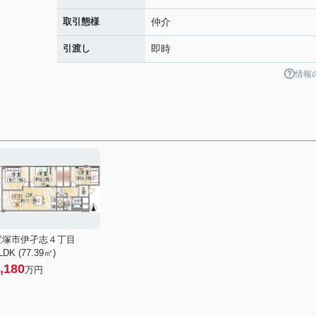
取引態様
仲介
引渡し
即時
情報
宝塚市伊孑志４丁目
LDK (77.39㎡)
,180
万円