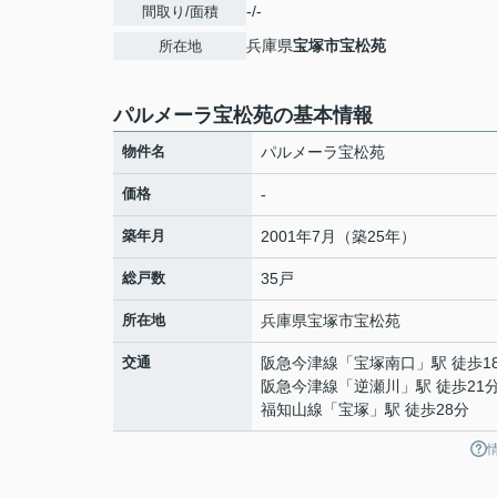
-/-
間取り/面積
兵庫県
宝塚市
宝松苑
所在地
パルメーラ宝松苑の基本情報
物件名
パルメーラ宝松苑
価格
-
築年月
2001年7月（築25年）
総戸数
35戸
所在地
兵庫県
宝塚市
宝松苑
交通
阪急今津線
「
宝塚南口
」駅 徒歩1
阪急今津線
「
逆瀬川
」駅 徒歩21
福知山線
「
宝塚
」駅 徒歩28分