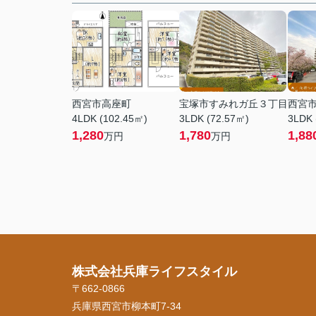
西宮市高座町
宝塚市すみれガ丘３丁目
西宮
4LDK (102.45㎡)
3LDK (72.57㎡)
3LDK 
1,280
1,780
1,88
万円
万円
株式会社兵庫ライフスタイル
〒662-0866
兵庫県西宮市柳本町7-34