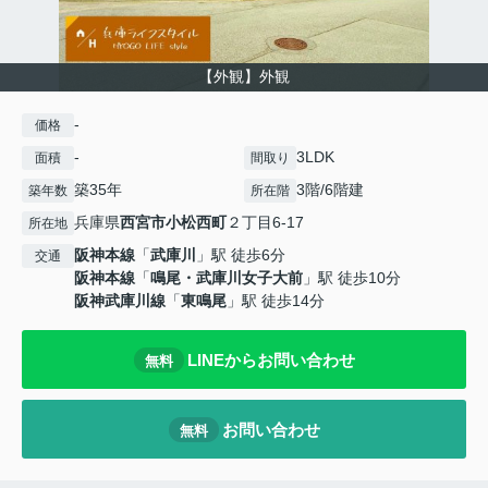
【外観】外観
-
価格
-
3LDK
面積
間取り
築35年
3階/6階建
築年数
所在階
兵庫県
西宮市
小松西町
２丁目6-17
所在地
阪神本線
「
武庫川
」駅 徒歩6分
交通
阪神本線
「
鳴尾・武庫川女子大前
」駅 徒歩10分
阪神武庫川線
「
東鳴尾
」駅 徒歩14分
LINEからお問い合わせ
無料
お問い合わせ
無料