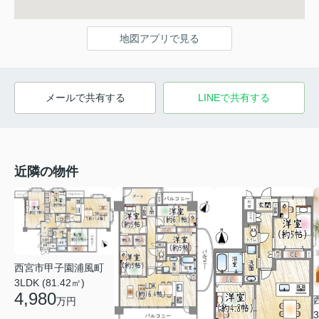
地図アプリで見る
メールで共有する
LINEで共有する
近隣の物件
西宮市甲子園浦風町
3LDK (81.42㎡)
4,980
万円
3