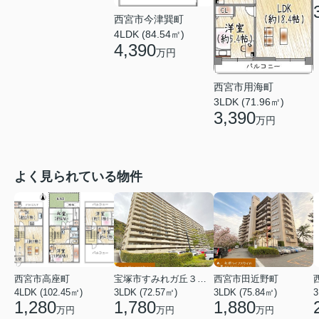
西宮市今津巽町
4LDK (84.54㎡)
4,390
万円
西宮市用海町
3LDK (71.96㎡)
3,390
万円
よく見られている物件
西宮市高座町
宝塚市すみれガ丘３丁目
西宮市田近野町
4LDK (102.45㎡)
3LDK (72.57㎡)
3LDK (75.84㎡)
3
1,280
1,780
1,880
万円
万円
万円