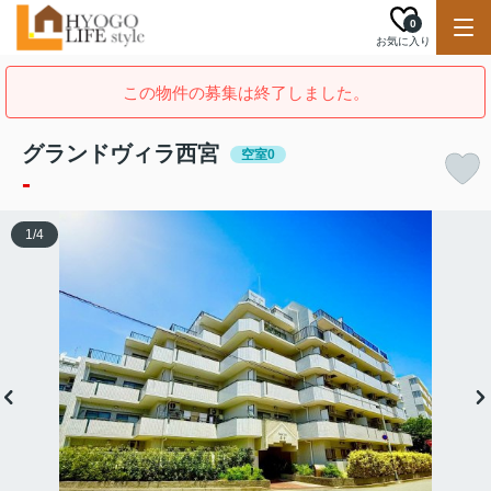
0
お気に入り
この物件の募集は終了しました。
グランドヴィラ西宮
空室0
-
1
/
4