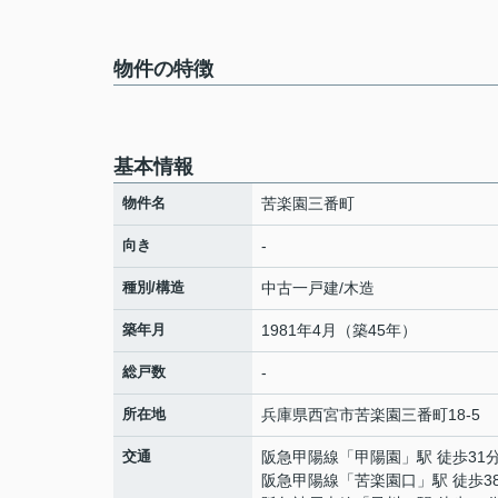
物件の特徴
基本情報
物件名
苦楽園三番町
向き
-
種別/構造
中古一戸建/木造
築年月
1981年4月（築45年）
総戸数
-
所在地
兵庫県
西宮市
苦楽園三番町
18-5
交通
阪急甲陽線
「
甲陽園
」駅 徒歩31
阪急甲陽線
「
苦楽園口
」駅 徒歩3