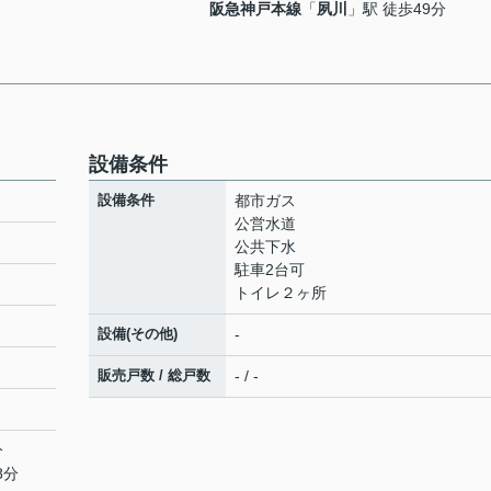
阪急神戸本線
「
夙川
」駅 徒歩49分
設備条件
設備条件
都市ガス
公営水道
公共下水
駐車2台可
トイレ２ヶ所
設備(その他)
-
販売戸数 / 総戸数
- / -
分
8分