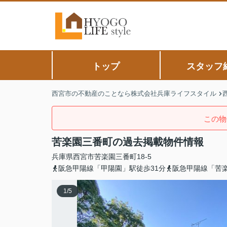
トップ
スタッフ
西宮市の不動産のことなら株式会社兵庫ライフスタイル
この物
苦楽園三番町の過去掲載物件情報
兵庫県
西宮市
苦楽園三番町
18-5
阪急甲陽線「甲陽園」駅徒歩31分
阪急甲陽線「苦楽
1
/
5