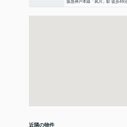
阪急神戸本線
「
夙川
」駅 徒歩49
近隣の物件