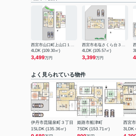
西宮市山口町上山口１丁目
西宮市名塩さくら台３丁目
4LDK (109.30㎡)
4LDK (105.57㎡)
3
3,499
3,399
4
万円
万円
よく見られている物件
伊丹市昆陽泉町３丁目
姫路市船津町
西宮市
1SLDK (135.36㎡)
7SDK (153.71㎡)
3LDK