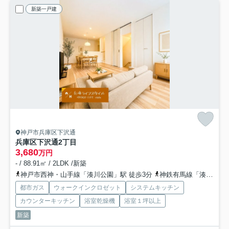
新築一戸建
神戸市兵庫区下沢通
兵庫区下沢通2丁目
3,680
万円
- / 88.91㎡ / 2LDK /新築
神戸市西神・山手線「湊川公園」駅 徒歩3分
神鉄有馬線「湊川」駅 徒歩3分
都市ガス
ウォークインクロゼット
システムキッチン
カウンターキッチン
浴室乾燥機
浴室１坪以上
新築