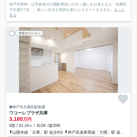
神戸市西神・山手線湊川公園駅周辺への引っ越しをお考えなら「兵庫区
下沢通2丁目」。新しい生活を気持ち新たにスタートさせるな...
もっと
見る
中古マンション
神戸市兵庫区駅南通
ワコーレプラザ兵庫
3,180
万円
6階 / 61.24㎡ / 3LDK /築30年
山陽本線「兵庫」駅 徒歩8分
神戸高速東西線「大開」駅 徒歩15分