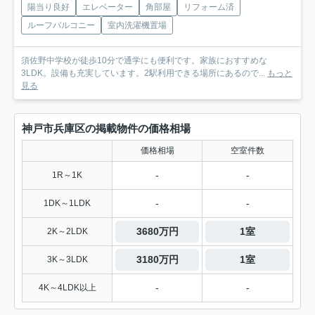
陽当り良好
エレベーター
角部屋
リフォーム済
ルーフバルコニー
室内洗濯機置場
須佐野中学校が徒歩10分で通学にも便利です。家族におすすめな
3LDK。設備も充実しています。2駅利用できる場所にあるので...
もっと
見る
神戸市兵庫区の掲載物件の価格相場
価格相場
空室件数
-
-
1R～1K
-
-
1DK～1LDK
3680万円
1室
2K～2LDK
3180万円
1室
3K～3LDK
-
-
4K～4LDK以上