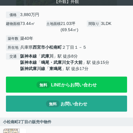
【外観】外観
3,880万円
価格
73.44㎡
21.03坪
3LDK
建物面積
土地面積
間取り
(69.54㎡)
築40年
築年数
兵庫県
西宮市
小松南町
２丁目１－５
所在地
阪神本線
「
武庫川
」駅 徒歩8分
交通
阪神本線
「
鳴尾・武庫川女子大前
」駅 徒歩15分
阪神武庫川線
「
東鳴尾
」駅 徒歩17分
LINEからお問い合わせ
無料
お問い合わせ
無料
小松南町2丁目の販売中物件