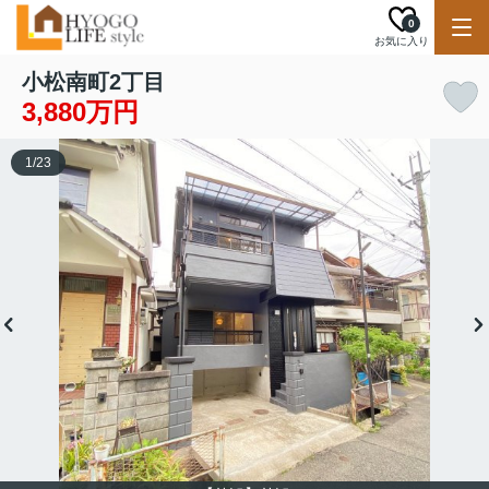
0
お気に入り
小松南町2丁目
3,880万円
1
/
23