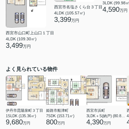
3LDK (99.98㎡
西宮市名塩さくら台３丁目
4,590
万円
4LDK (105.57㎡)
3,399
万円
西宮市山口町上山口１丁目
4LDK (109.30㎡)
3,499
万円
よく見られている物件
伊丹市昆陽泉町３丁目
姫路市船津町
西宮市浜町
1SLDK (135.36㎡)
7SDK (153.71㎡)
3LDK＋S(納戸) (80.84㎡)
4
9,680
800
4,390
万円
万円
万円