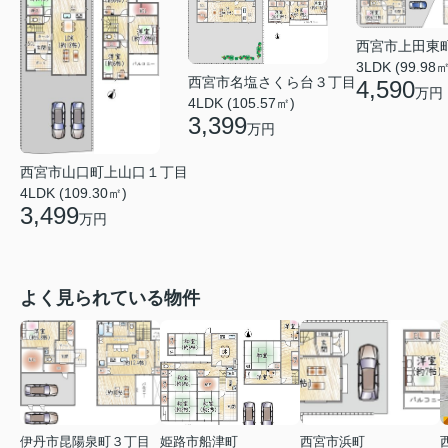
西宮市上田東
3LDK (99.98㎡
西宮市名塩さくら台３丁目
4,590
万円
4LDK (105.57㎡)
3,399
万円
西宮市山口町上山口１丁目
4LDK (109.30㎡)
3,499
万円
よく見られている物件
伊丹市昆陽泉町３丁目
姫路市船津町
西宮市浜町