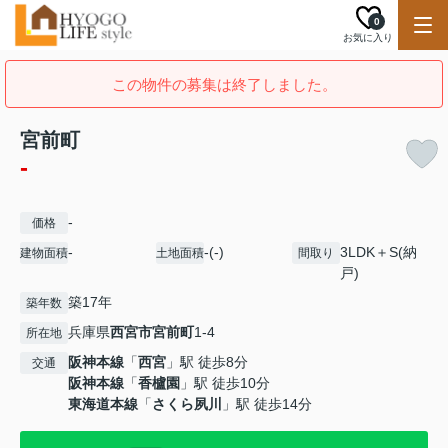
0
お気に入り
この物件の募集は終了しました。
宮前町
-
-
価格
-
-(-)
3LDK＋S(納
建物面積
土地面積
間取り
戸)
築17年
築年数
兵庫県
西宮市
宮前町
1-4
所在地
阪神本線
「
西宮
」駅 徒歩8分
交通
阪神本線
「
香櫨園
」駅 徒歩10分
東海道本線
「
さくら夙川
」駅 徒歩14分