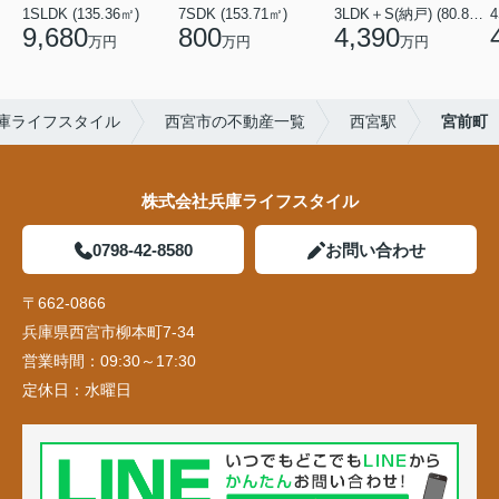
1SLDK (135.36㎡)
7SDK (153.71㎡)
3LDK＋S(納戸) (80.84㎡)
4
9,680
800
4,390
万円
万円
万円
庫ライフスタイル
西宮市の不動産一覧
西宮駅
宮前町
株式会社兵庫ライフスタイル
0798-42-8580
お問い合わせ
〒662-0866
兵庫県西宮市柳本町7-34
営業時間：
09:30～17:30
定休日：
水曜日