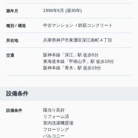
1996年6月 (築30年)
築年月
中古マンション / 鉄筋コンクリート
種別 / 構造
兵庫県
神戸市東灘区
深江南町
４丁目
所在地
阪神本線
「
深江
」駅 徒歩5分
交通
東海道本線
「
甲南山手
」駅 徒歩19分
阪神本線
「
青木
」駅 徒歩19分
設備条件
陽当り良好
設備条件
リフォーム済
室内洗濯機置場
フローリング
バルコニー