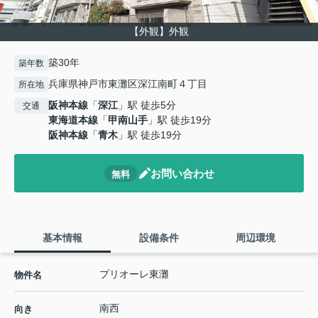
【外観】外観
築30年
築年数
兵庫県神戸市東灘区深江南町４丁目
所在地
阪神本線
「
深江
」駅 徒歩5分
交通
東海道本線
「
甲南山手
」駅 徒歩19分
阪神本線
「
青木
」駅 徒歩19分
お問い合わせ
無料
基本情報
設備条件
周辺環境
プリオーレ東灘
物件名
南西
向き