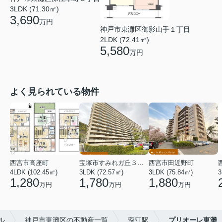
3LDK (71.30㎡)
3,690
万円
神戸市東灘区御影山手１丁目
2LDK (72.41㎡)
5,580
万円
よく見られている物件
西宮市高座町
宝塚市すみれガ丘３丁目
西宮市田近野町
4LDK (102.45㎡)
3LDK (72.57㎡)
3LDK (75.84㎡)
3
1,280
1,780
1,880
万円
万円
万円
ル
神戸市東灘区の不動産一覧
深江駅
プリオーレ東灘